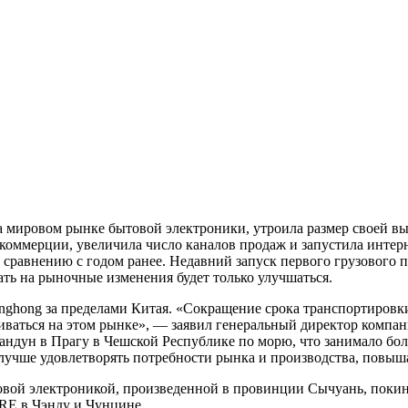
на мировом рынке бытовой электроники, утроила размер своей 
 коммерции, увеличила число каналов продаж и запустила инте
о сравнению с годом ранее. Недавний запуск первого грузового 
ть на рыночные изменения будет только улучшаться.
nghong за пределами Китая. «Сокращение срока транспортиров
ваться на этом рынке», — заявил генеральный директор компани
дун в Прагу в Чешской Республике по морю, что занимало более
т лучше удовлетворять потребности рынка и производства, повы
вой электроникой, произведенной в провинции Сычуань, покину
CRE в Чэнду и Чунцине.