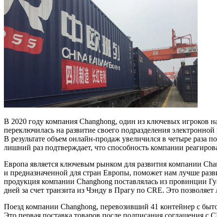
В 2020 году компания Changhong, один из ключевых игроков 
переключилась на развитие своего подразделения электронной
В результате объем онлайн-продаж увеличился в четыре раза п
лишний раз подтверждает, что способность компании реагирова
Европа является ключевым рынком для развития компании Cha
и предназначенной для стран Европы, поможет нам лучше разви
продукция компании Changhong поставлялась из провинции Гуан
дней за счет транзита из Чэнду в Прагу по CRE. Это позволяе
Поезд компании Changhong, перевозивший 41 контейнер с быто
Это первая поставка товаров после подписания соглашения с 