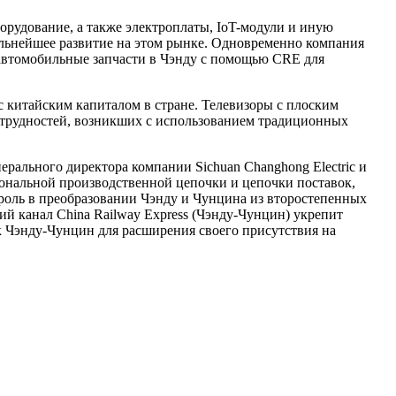
рудование, а также электроплаты, IoT-модули и иную
альнейшее развитие на этом рынке. Одновременно компания
 автомобильные запчасти в Чэнду с помощью CRE для
 китайским капиталом в стране. Телевизоры с плоским
а трудностей, возникших с использованием традиционных
ерального директора компании Sichuan Changhong Electric и
гиональной производственной цепочки и цепочки поставок,
роль в преобразовании Чэнду и Чунцина из второстепенных
ий канал China Railway Express (Чэнду-Чунцин) укрепит
к Чэнду-Чунцин для расширения своего присутствия на