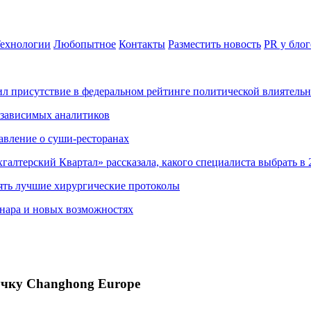
ехнологии
Любопытное
Контакты
Разместить новость
PR у блог
ил присутствие в федеральном рейтинге политической влиятель
езависимых аналитиков
авление о суши-ресторанах
хгалтерский Квартал» рассказала, какого специалиста выбрать в 
ять лучшие хирургические протоколы
нара и новых возможностях
учку Changhong Europe