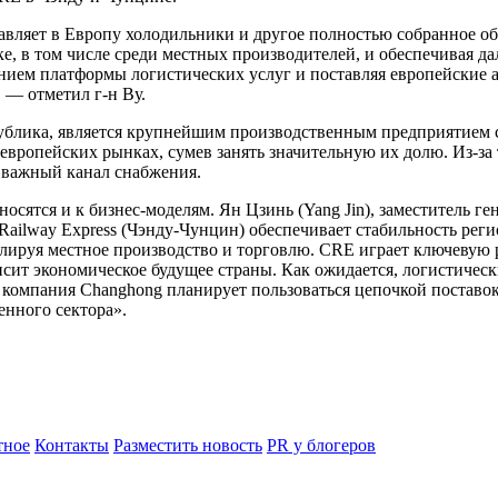
ляет в Европу холодильники и другое полностью собранное обо
е, в том числе среди местных производителей, и обеспечивая д
данием платформы логистических услуг и поставляя европейские
 — отметил г-н Ву.
публика, является крупнейшим производственным предприятием с
 европейских рынках, сумев занять значительную их долю. Из-з
 важный канал снабжения.
ятся и к бизнес-моделям. Ян Цзинь (Yang Jin), заместитель ген
a Railway Express (Чэнду-Чунцин) обеспечивает стабильность ре
ируя местное производство и торговлю. CRE играет ключевую 
исит экономическое будущее страны. Как ожидается, логистическ
 компания Changhong планирует пользоваться цепочкой поставо
енного сектора».
ное
Контакты
Разместить новость
PR у блогеров