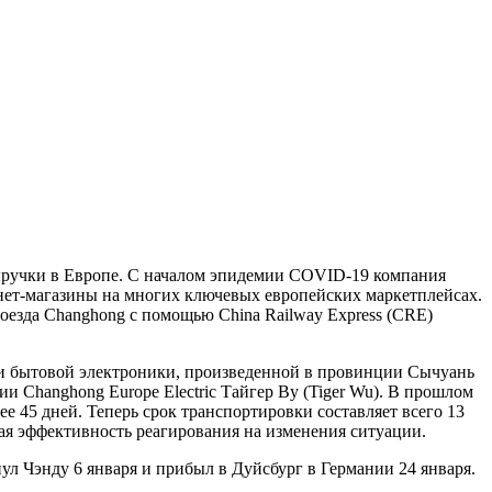
выручки в Европе. С началом эпидемии COVID-19 компания
рнет-магазины на многих ключевых европейских маркетплейсах.
поезда Changhong с помощью China Railway Express (CRE)
ки бытовой электроники, произведенной в провинции Сычуань
и Changhong Europe Electric Тайгер Ву (Tiger Wu). В прошлом
 45 дней. Теперь срок транспортировки составляет всего 13
шая эффективность реагирования на изменения ситуации.
л Чэнду 6 января и прибыл в Дуйсбург в Германии 24 января.