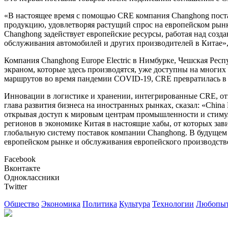
«В настоящее время с помощью CRE компания Changhong постав
продукцию, удовлетворяя растущий спрос на европейском рынк
Changhong задействует европейские ресурсы, работая над соз
обслуживания автомобилей и других производителей в Китае»,
Компания Changhong Europe Electric в Нимбурке, Чешская Рес
экраном, которые здесь производятся, уже доступны на многих
маршрутов во время пандемии COVID-19, CRE превратилась в
Инновации в логистике и хранении, интегрированные CRE, относ
глава развития бизнеса на иностранных рынках, сказал: «Chin
открывая доступ к мировым центрам промышленности и стимул
регионов в экономике Китая в настоящие хабы, от которых зав
глобальную систему поставок компании Changhong. В будущем
европейском рынке и обслуживания европейского производств
Facebook
Вконтакте
Одноклассники
Twitter
Общество
Экономика
Политика
Культура
Технологии
Любопыт