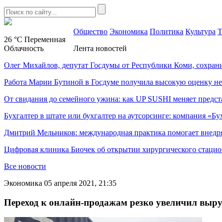
Общество
Экономика
Политика
Культура
Т
26 °C
Переменная
Облачность
Лента новостей
Олег Михайлов, депутат Госдумы от Республики Коми, сохран
Работа Марии Бутиной в Госдуме получила высокую оценку н
От свидания до семейного ужина: как UP SUSHI меняет предст
Бухгалтер в штате или бухгалтер на аутсорсинге: компания «Бу
Дмитрий Мельников: международная практика помогает внедр
Цифровая клиника Биочек об открытии хирургического стацио
Все новости
Экономика
05 апреля 2021, 21:35
Переход к онлайн-продажам резко увеличил выр