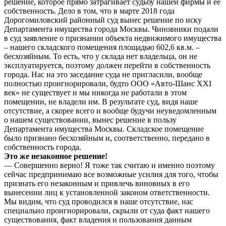
решение, которое прямо затрагивает судьбу нашей фирмы и ее
собственность. Дело в том, что в марте 2018 года
Дорогомиловский районный суд вынес решение по иску
Департамента имущества города Москвы. Чиновники подали
в суд заявление о признании объекта недвижимого имущества
– нашего складского помещения площадью 602,6 кв.м. –
бесхозяйным. То есть, что у склада нет владельца, он не
эксплуатируется, поэтому должен перейти в собственность
города. Нас на это заседание суда не пригласили, вообще
полностью проигнорировали, будто ООО «Авто-Шанс XXI
век» не существует и мы никогда не работали в этом
помещении, не владели им. В результате суд, видя наше
отсутствие, а скорее всего и вообще будучи неуведомленным
о нашем существовании, вынес решение в пользу
Департамента имущества Москвы. Складское помещение
было признано бесхозяйным и, соответственно, передано в
собственность города.
Это же незаконное решение!
— Совершенно верно! Я тоже так считаю и именно поэтому
сейчас предпринимаю все возможные усилия для того, чтобы
признать его незаконным и привлечь виновных в его
вынесении лиц к установленной законом ответственности.
Мы видим, что суд проводился в наше отсутствие, нас
специально проигнорировали, скрыли от суда факт нашего
существования, факт владения и пользования данным