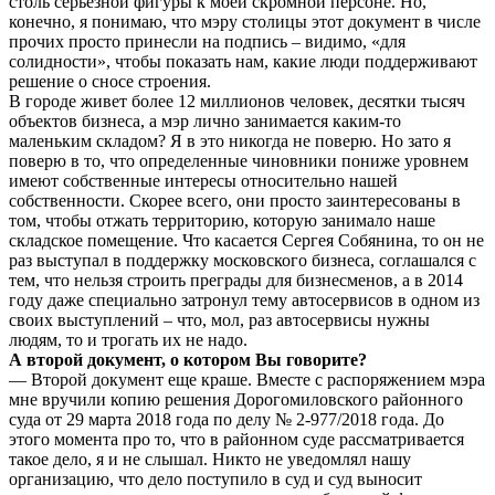
столь серьезной фигуры к моей скромной персоне. Но,
конечно, я понимаю, что мэру столицы этот документ в числе
прочих просто принесли на подпись – видимо, «для
солидности», чтобы показать нам, какие люди поддерживают
решение о сносе строения.
В городе живет более 12 миллионов человек, десятки тысяч
объектов бизнеса, а мэр лично занимается каким-то
маленьким складом? Я в это никогда не поверю. Но зато я
поверю в то, что определенные чиновники пониже уровнем
имеют собственные интересы относительно нашей
собственности. Скорее всего, они просто заинтересованы в
том, чтобы отжать территорию, которую занимало наше
складское помещение. Что касается Сергея Собянина, то он не
раз выступал в поддержку московского бизнеса, соглашался с
тем, что нельзя строить преграды для бизнесменов, а в 2014
году даже специально затронул тему автосервисов в одном из
своих выступлений – что, мол, раз автосервисы нужны
людям, то и трогать их не надо.
А второй документ, о котором Вы говорите?
— Второй документ еще краше. Вместе с распоряжением мэра
мне вручили копию решения Дорогомиловского районного
суда от 29 марта 2018 года по делу № 2-977/2018 года. До
этого момента про то, что в районном суде рассматривается
такое дело, я и не слышал. Никто не уведомлял нашу
организацию, что дело поступило в суд и суд выносит