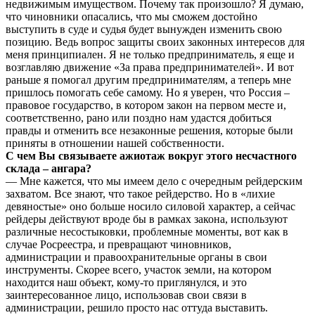
недвижимым имуществом. Почему так произошло? Я думаю,
что чиновники опасались, что мы сможем достойно
выступить в суде и судья будет вынужден изменить свою
позицию. Ведь вопрос защиты своих законных интересов для
меня принципиален. Я не только предприниматель, я еще и
возглавляю движение «За права предпринимателей». И вот
раньше я помогал другим предпринимателям, а теперь мне
пришлось помогать себе самому. Но я уверен, что Россия –
правовое государство, в котором закон на первом месте и,
соответственно, рано или поздно нам удастся добиться
правды и отменить все незаконные решения, которые были
приняты в отношении нашей собственности.
С чем Вы связываете ажиотаж вокруг этого несчастного
склада – ангара?
— Мне кажется, что мы имеем дело с очередным рейдерским
захватом. Все знают, что такое рейдерство. Но в «лихие
девяностые» оно больше носило силовой характер, а сейчас
рейдеры действуют вроде бы в рамках закона, используют
различные несостыковки, проблемные моменты, вот как в
случае Росреестра, и превращают чиновников,
администрации и правоохранительные органы в свои
инструменты. Скорее всего, участок земли, на котором
находится наш объект, кому-то приглянулся, и это
заинтересованное лицо, использовав свои связи в
администрации, решило просто нас оттуда выставить.