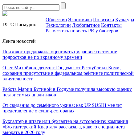
Общество
Экономика
Политика
Культура
19 °C
Пасмурно
Технологии
Любопытное
Контакты
Разместить новость
PR у блогеров
Лента новостей
Психолог предложила оценивать цифровое состояние
подростков не по экранному времени
Олег Михайлов, депутат Госдумы от Республики Коми,
сохранил присутствие в федеральном рейтинге политической
влиятельности
Работа Марии Бутиной в Госдуме получила высокую оценку
независимых аналитиков
От свидания до семейного ужина: как UP SUSHI меняет
представление о суши-ресторанах
Бухгалтер в штате или бухгалтер на аутсорсинге: компания
«Бухгалтерский Квартал» рассказала, какого специалиста
выбрать в 2026 году