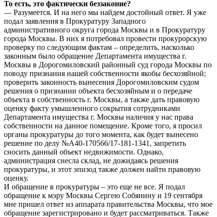
То есть, это фактически беззаконие?
— Разумеется. И на него мы найдем достойный ответ. Я уже
подал заявления в Прокуратуру Западного
административного округа города Москвы и в Прокуратуру
города Москвы. В них я потребовал провести прокурорскую
проверку по следующим фактам – определить, насколько
законным было обращение Департамента имущества г.
Москвы в Дорогомиловский районный суд города Москвы по
поводу признания нашей собственности якобы бесхозяйной;
проверить законность вынесения Дорогомиловским судом
решения о признании объекта бесхозяйным и о передаче
объекта в собственность г. Москвы, а также дать правовую
оценку факту умышленного сокрытия сотрудниками
Департамента имущества г. Москвы наличия у нас права
собственности на данное помещение. Кроме того, я просил
органы прокуратуры до того момента, как будет вынесено
решение по делу №А40-170566/17-181-1341, запретить
сносить данный объект недвижимости. Однако,
администрация снесла склад, не дожидаясь решения
прокуратуры, и этот эпизод также должен найти правовую
оценку.
И обращение в прокуратуры – это еще не все. Я подал
обращение к мэру Москвы Сергею Собянину и 19 сентября
мне пришел ответ из аппарата правительства Москвы, что мое
обращение зарегистрировано и будет рассматриваться. Также