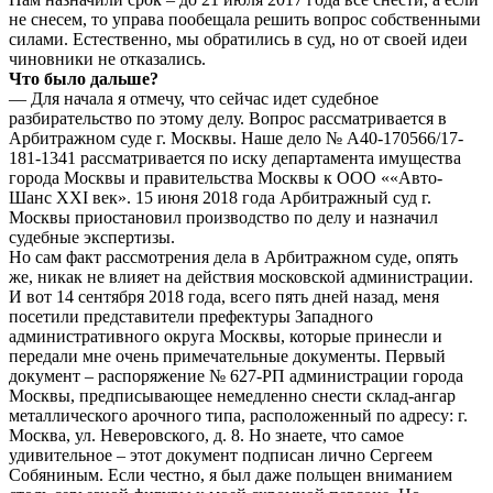
не снесем, то управа пообещала решить вопрос собственными
силами. Естественно, мы обратились в суд, но от своей идеи
чиновники не отказались.
Что было дальше?
— Для начала я отмечу, что сейчас идет судебное
разбирательство по этому делу. Вопрос рассматривается в
Арбитражном суде г. Москвы. Наше дело № А40-170566/17-
181-1341 рассматривается по иску департамента имущества
города Москвы и правительства Москвы к ООО ««Авто-
Шанс XXI век». 15 июня 2018 года Арбитражный суд г.
Москвы приостановил производство по делу и назначил
судебные экспертизы.
Но сам факт рассмотрения дела в Арбитражном суде, опять
же, никак не влияет на действия московской администрации.
И вот 14 сентября 2018 года, всего пять дней назад, меня
посетили представители префектуры Западного
административного округа Москвы, которые принесли и
передали мне очень примечательные документы. Первый
документ – распоряжение № 627-РП администрации города
Москвы, предписывающее немедленно снести склад-ангар
металлического арочного типа, расположенный по адресу: г.
Москва, ул. Неверовского, д. 8. Но знаете, что самое
удивительное – этот документ подписан лично Сергеем
Собяниным. Если честно, я был даже польщен вниманием