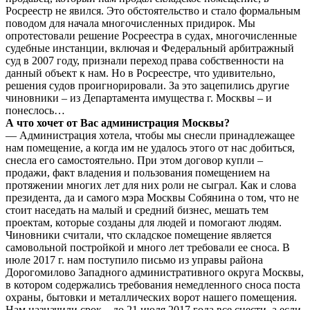
Росреестр не явился. Это обстоятельство и стало формальным
поводом для начала многочисленных придирок. Мы
опротестовали решение Росреестра в судах, многочисленные
судебные инстанции, включая и Федеральный арбитражный
суд в 2007 году, признали переход права собственности на
данный объект к нам. Но в Росреестре, что удивительно,
решения судов проигнорировали. За это зацепились другие
чиновники – из Департамента имущества г. Москвы – и
понеслось…
А что хочет от Вас администрация Москвы?
— Администрация хотела, чтобы мы снесли принадлежащее
нам помещение, а когда им не удалось этого от нас добиться,
снесла его самостоятельно. При этом договор купли –
продажи, факт владения и пользования помещением на
протяжении многих лет для них роли не сыграл. Как и слова
президента, да и самого мэра Москвы Собянина о том, что не
стоит наседать на малый и средний бизнес, мешать тем
проектам, которые созданы для людей и помогают людям.
Чиновники считали, что складское помещение является
самовольной постройкой и много лет требовали ее сноса. В
июле 2017 г. нам поступило письмо из управы района
Дорогомилово Западного административного округа Москвы,
в котором содержались требования немедленного сноса поста
охраны, бытовки и металлических ворот нашего помещения.
Нам назначили срок – до 21 июля 2017 года все снести, а если