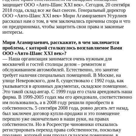
защищает ООО «Авто-Шанс XXI век». Сегодня, 20 сентября
2018 года, склад все же был снесен. Генеральный директор
ООО «Авто-Шанс XXI век» Мири Агамирзаевич Угурлиев
рассказал нам о том, в чем заключались причины спора и что
он предпринимал, чтобы защитить свои права и законные
интересы.
Мири Агамирзаевич, расскажите, в чем заключается
проблема, с которой столкнулось возглавляемое Вами
ООО «Авто-Шанс XXI век»?
— Наша организация занимается очень нужным для
москвичей и гостей столицы делом – ремонтом и
обслуживанием автомобилей. Естественно, это занятие
требует наличия специальных помещений. В Москве, на
улице Неверовского, дом 8, существовало с 1992 года, как
указывается в архивных документах, складское помещение.
Это такой склад-ангар. С 1999 года его стала арендовать наша
фирма. В 1999-2005 годах мы его арендовали, соответственно
им пользовались, а в 2008 году решили приобрести в
собственность. 5 сентября 2008 года, ровно десять лет назад,
был заключен договор купли-продажи и это помещение
перешло уже окончательно в наши руки, на правах
собственности. Но в Росреестре чиновники отказались
регистрировать переход права собственности, поскольку
продавец, который нам продал складское помещение, в