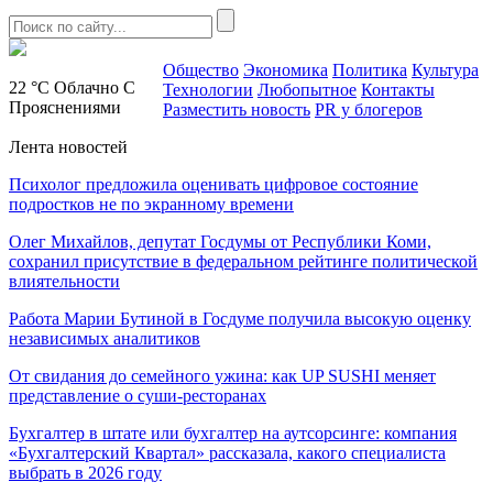
Общество
Экономика
Политика
Культура
22 °C
Облачно С
Технологии
Любопытное
Контакты
Прояснениями
Разместить новость
PR у блогеров
Лента новостей
Психолог предложила оценивать цифровое состояние
подростков не по экранному времени
Олег Михайлов, депутат Госдумы от Республики Коми,
сохранил присутствие в федеральном рейтинге политической
влиятельности
Работа Марии Бутиной в Госдуме получила высокую оценку
независимых аналитиков
От свидания до семейного ужина: как UP SUSHI меняет
представление о суши-ресторанах
Бухгалтер в штате или бухгалтер на аутсорсинге: компания
«Бухгалтерский Квартал» рассказала, какого специалиста
выбрать в 2026 году