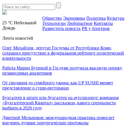
Общество
Экономика
Политика
Культура
25 °C
Небольшой
Технологии
Любопытное
Контакты
Дождь
Разместить новость
PR у блогеров
Лента новостей
Олег Михайлов, депутат Госдумы от Республики Коми,
сохранил присутствие в федеральном рейтинге политической
влиятельности
Работа Марии Бутиной в Госдуме получила высокую оценку
независимых аналитиков
От свидания до семейного ужина: как UP SUSHI меняет
представление о суши-ресторанах
Бухгалтер в штате или бухгалтер на аутсорсинге: компания
«Бухгалтерский Квартал» рассказала, какого специалиста
выбрать в 2026 году
Дмитрий Мельников: международная практика помогает
внедрять лучшие хирургические протоколы