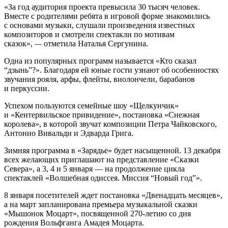
«За год аудитория проекта превысила 30 тысяч человек.
Вместе с родителями ребята в игровой форме знакомились
с основами музыки, слушали произведения известных
композиторов и смотрели спектакли по мотивам
сказок»,
—
отметила Наталья Сергунина.
Одна из популярных программ называется «Кто сказал
“дзынь”?». Благодаря ей юные гости узнают об особенностях
звучания рояля, арфы, флейты, виолончели, барабанов
и перкуссии.
Успехом пользуются семейные шоу «Щелкунчик»
и «Кентервильское привидение», постановка «Снежная
королева», в которой звучат композиции Петра Чайковского,
Антонио Вивальди и Эдварда Грига.
Зимняя программа в «Зарядье» будет насыщенной. 13 декабря
всех желающих приглашают на представление «Сказки
Севера», а 3, 4 и 5 января — на продолжение цикла
спектаклей «Волшебная одиссея. Миссия “Новый год”».
8 января посетителей ждет постановка «Двенадцать месяцев»,
а на март запланирована премьера музыкальной сказки
«Мышонок Моцарт», посвященной 270-летию со дня
рождения Вольфганга Амадея Моцарта.