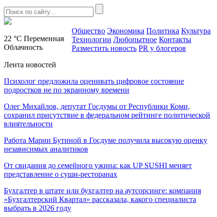
Общество
Экономика
Политика
Культура
22 °C
Переменная
Технологии
Любопытное
Контакты
Облачность
Разместить новость
PR у блогеров
Лента новостей
Психолог предложила оценивать цифровое состояние
подростков не по экранному времени
Олег Михайлов, депутат Госдумы от Республики Коми,
сохранил присутствие в федеральном рейтинге политической
влиятельности
Работа Марии Бутиной в Госдуме получила высокую оценку
независимых аналитиков
От свидания до семейного ужина: как UP SUSHI меняет
представление о суши-ресторанах
Бухгалтер в штате или бухгалтер на аутсорсинге: компания
«Бухгалтерский Квартал» рассказала, какого специалиста
выбрать в 2026 году