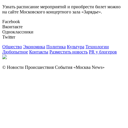
Узнать расписание мероприятий и приобрести билет можно
на сайте Московского концертного зала «Зарядье».
Facebook
Вконтакте
Одноклассники
Twitter
Общество
Экономика
Политика
Культура
Технологии
Любопытное
Контакты
Разместить новость
PR у блогеров
© Новости Происшествия События «Москва News»