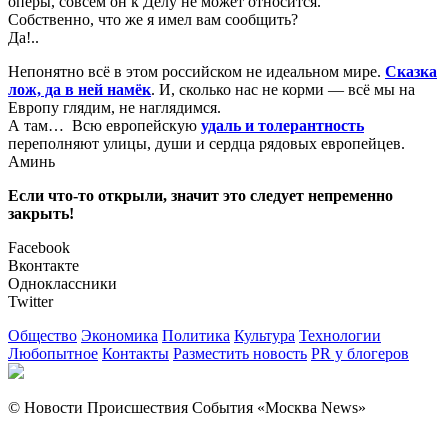
оперы, совсем он к Делу не может относится.
Собственно, что же я имел вам сообщить?
Да!..
Непонятно всё в этом российском не идеальном мире.
Сказка
лож, да в ней намёк
. И, сколько нас не корми — всё мы на
Европу глядим, не наглядимся.
А там… Всю европейскую
удаль и толерантность
переполняют улицы, души и сердца рядовых европейцев.
Аминь
Если что-то открыли, значит это следует непременно
закрыть!
Facebook
Вконтакте
Одноклассники
Twitter
Общество
Экономика
Политика
Культура
Технологии
Любопытное
Контакты
Разместить новость
PR у блогеров
© Новости Происшествия События «Москва News»