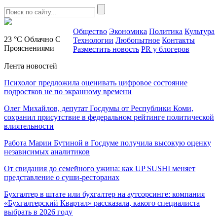
Общество
Экономика
Политика
Культура
23 °C
Облачно С
Технологии
Любопытное
Контакты
Прояснениями
Разместить новость
PR у блогеров
Лента новостей
Психолог предложила оценивать цифровое состояние
подростков не по экранному времени
Олег Михайлов, депутат Госдумы от Республики Коми,
сохранил присутствие в федеральном рейтинге политической
влиятельности
Работа Марии Бутиной в Госдуме получила высокую оценку
независимых аналитиков
От свидания до семейного ужина: как UP SUSHI меняет
представление о суши-ресторанах
Бухгалтер в штате или бухгалтер на аутсорсинге: компания
«Бухгалтерский Квартал» рассказала, какого специалиста
выбрать в 2026 году