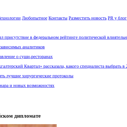
ехнологии
Любопытное
Контакты
Разместить новость
PR у блог
ил присутствие в федеральном рейтинге политической влиятель
езависимых аналитиков
авление о суши-ресторанах
хгалтерский Квартал» рассказала, какого специалиста выбрать в 
ять лучшие хирургические протоколы
нара и новых возможностях
ском дипломате