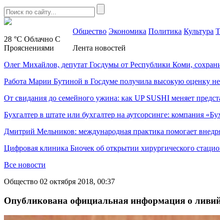
Общество
Экономика
Политика
Культура
Т
28 °C
Облачно С
Прояснениями
Лента новостей
Олег Михайлов, депутат Госдумы от Республики Коми, сохран
Работа Марии Бутиной в Госдуме получила высокую оценку н
От свидания до семейного ужина: как UP SUSHI меняет предст
Бухгалтер в штате или бухгалтер на аутсорсинге: компания «Бу
Дмитрий Мельников: международная практика помогает внедр
Цифровая клиника Биочек об открытии хирургического стацио
Все новости
Общество
02 октября 2018, 00:37
Опубликована официальная информация о ливий