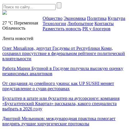
Общество
Экономика
Политика
Культура
27 °C
Переменная
Технологии
Любопытное
Контакты
Облачность
Разместить новость
PR у блогеров
Лента новостей
Олег Михайлов, депутат Госдумы от Республики Коми,
сохранил присутствие в федеральном рейтинге политической
влиятельности
Работа Марии Бутиной в Госдуме получила высокую оценку
независимых аналитиков
От свидания до семейного ужина: как UP SUSHI меняет
представление о суши-ресторанах
Бухгалтер в штате или бухгалтер на аутсорсинге: компания
«Бухгалтерский Квартал» рассказала, какого специалиста
выбрать в 2026 году
Дмитрий Мельников: международная практика помогает
внедрять лучшие хирургические протоколы