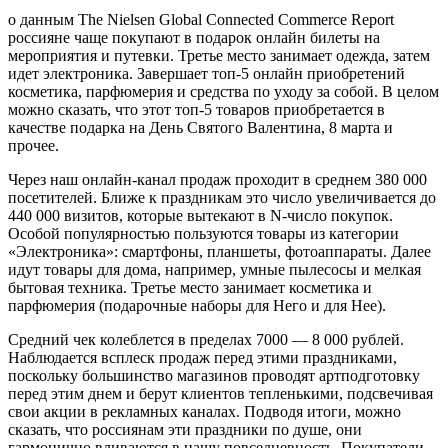
о данным The Nielsen Global Connected Commerce Report
россияне чаще покупают в подарок онлайн билеты на
мероприятия и путевки. Третье место занимает одежда, затем
идет электроника. Завершает топ-5 онлайн приобретений
косметика, парфюмерия и средства по уходу за собой. В целом
можно сказать, что этот топ-5 товаров приобретается в
качестве подарка на День Святого Валентина, 8 марта и
прочее.
Через наш онлайн-канал продаж проходит в среднем 380 000
посетителей. Ближе к праздникам это число увеличивается до
440 000 визитов, которые вытекают в N-число покупок.
Особой популярностью пользуются товары из категории
«Электроника»: смартфоны, планшеты, фотоаппараты. Далее
идут товары для дома, например, умные пылесосы и мелкая
бытовая техника. Третье место занимает косметика и
парфюмерия (подарочные наборы для Него и для Нее).
Средний чек колеблется в пределах 7000 — 8 000 рублей.
Наблюдается всплеск продаж перед этими праздниками,
поскольку большинство магазинов проводят артподготовку
перед этим днем и берут клиентов тепленькими, подсвечивая
свои акции в рекламных каналах. Подводя итоги, можно
сказать, что россиянам эти праздники по душе, они
гармонично вливаются в нашу повседневность. Покупатели