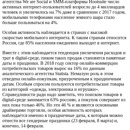
агентства We are Social и SMM-платформы Hootsuite число
активных интернет-пользователей возросло до 4 миллиардов
человек и увеличилось на 7% даже в сравнении с 2017 годом,
мобильными телефонами население земного шара стало
больше пользоваться на 4%.
Особая активность наблюдается в странах с высокой
скоростью мобильного интернета. К таким странам относится
Россия, где 85% населения ежедневно выходит в интернет.
Вместе с этим наблюдается тенденция увеличения расходов и
трат в digital-среде, пиком таких продаж становятся памятные
даты и праздники. В 2018 году сектор онлайн-коммерции
потребительских товаров вырос на 16% по данным
аналитического агентства Statista. Немалую роль в этом
отведена онлайн-покупкам, приуроченным к праздничным
датам. Особым спросом пользуются потребительские товары
из категорий «одежда, электроника и игрушки».
Справедливости ради надо заметить, что поиском товаров в
digital-среде занимается 63% россиян, а покупок совершает из
них пока только 46%. Но эти 46 % и являются основными
драйверами торговли, особая активность которых
наблюдается именно в праздничные даты, к которым можно
отнести все гендерные праздники (23 февраля, 8 марта) и,
конечно, 14 февраля.