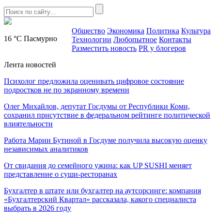
Общество
Экономика
Политика
Культура
16 °C
Пасмурно
Технологии
Любопытное
Контакты
Разместить новость
PR у блогеров
Лента новостей
Психолог предложила оценивать цифровое состояние
подростков не по экранному времени
Олег Михайлов, депутат Госдумы от Республики Коми,
сохранил присутствие в федеральном рейтинге политической
влиятельности
Работа Марии Бутиной в Госдуме получила высокую оценку
независимых аналитиков
От свидания до семейного ужина: как UP SUSHI меняет
представление о суши-ресторанах
Бухгалтер в штате или бухгалтер на аутсорсинге: компания
«Бухгалтерский Квартал» рассказала, какого специалиста
выбрать в 2026 году