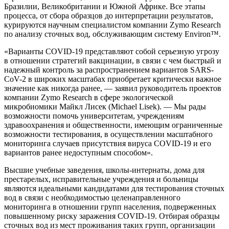
Бразилии, Великобритании и Южной Африке. Все этапы
процесса, от сбора образцов до интерпретации результатов,
курируются научным специалистом компании Zymo Research
по анализу сточных вод, обслуживающим систему Environ™.
«Варианты COVID-19 представляют собой серьезную угрозу
в отношении стратегий вакцинации, в связи с чем быстрый и
надежный контроль за распространением вариантов SARS-
CoV-2 в широких масштабах приобретает критически важное
значение как никогда ранее, — заявил руководитель проектов
компании Zymo Research в сфере экологической
микробиомики Майкл Лисек (Michael Lisek). — Мы рады
возможности помочь университетам, учреждениям
здравоохранения и общественности, имеющим ограниченные
возможности тестирования, в осуществлении масштабного
мониторинга случаев присутствия вируса COVID-19 и его
вариантов ранее недоступным способом».
Высшие учебные заведения, школы-интернаты, дома для
престарелых, исправительные учреждения и больницы
являются идеальными кандидатами для тестирования сточных
вод в связи с необходимостью целенаправленного
мониторинга в отношении групп населения, подверженных
повышенному риску заражения COVID-19. Отбирая образцы
сточных вод из мест проживания таких групп, организации