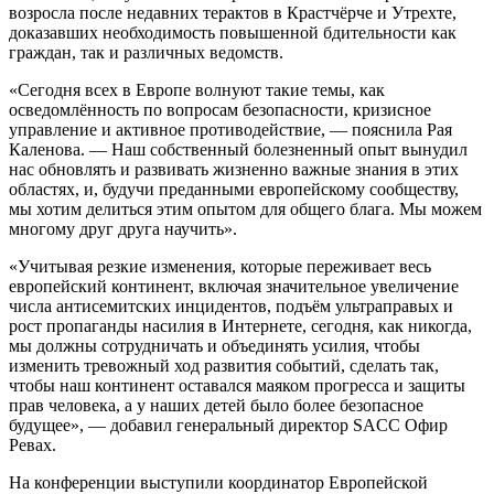
возросла после недавних терактов в Крастчёрче и Утрехте,
доказавших необходимость повышенной бдительности как
граждан, так и различных ведомств.
«Сегодня всех в Европе волнуют такие темы, как
осведомлённость по вопросам безопасности, кризисное
управление и активное противодействие, — пояснила Рая
Каленова. — Наш собственный болезненный опыт вынудил
нас обновлять и развивать жизненно важные знания в этих
областях, и, будучи преданными европейскому сообществу,
мы хотим делиться этим опытом для общего блага. Мы можем
многому друг друга научить».
«Учитывая резкие изменения, которые переживает весь
европейский континент, включая значительное увеличение
числа антисемитских инцидентов, подъём ультраправых и
рост пропаганды насилия в Интернете, сегодня, как никогда,
мы должны сотрудничать и объединять усилия, чтобы
изменить тревожный ход развития событий, сделать так,
чтобы наш континент оставался маяком прогресса и защиты
прав человека, а у наших детей было более безопасное
будущее», — добавил генеральный директор SACC Офир
Ревах.
На конференции выступили координатор Европейской