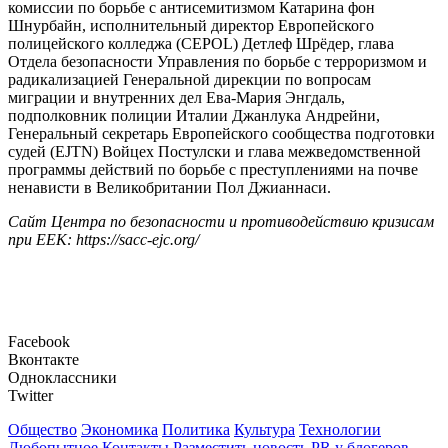
комиссии по борьбе с антисемитизмом Катарина фон
Шнурбайн, исполнительный директор Европейского
полицейского колледжа (CEPOL) Детлеф Шрёдер, глава
Отдела безопасности Управления по борьбе с терроризмом и
радикализацией Генеральной дирекции по вопросам
миграции и внутренних дел Ева-Мария Энгдаль,
подполковник полиции Италии Джанлука Андрейни,
Генеральный секретарь Европейского сообщества подготовки
судей (EJTN) Войцех Постулски и глава межведомственной
программы действий по борьбе с преступлениями на почве
ненависти в Великобритании Пол Джианнаси.
Сайт Центра по безопасности и противодействию кризисам
при ЕЕК: https://sacc-ejc.org/
Facebook
Вконтакте
Одноклассники
Twitter
Общество
Экономика
Политика
Культура
Технологии
Любопытное
Контакты
Разместить новость
PR у блогеров