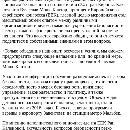
вопросам безопасности и политики из 24 стран Европы. Как
пояснил Вячеслав Моше Кантор, президент Европейского
еврейского конгресса (ЕЕК), главной целью мероприятия стал
масштабный обмен опытом между различными
организациями и ведомствами для укрепления безопасности
всех граждан на фоне роста числа преступлений на почве
ненависти. Что касается еврейских общин, то они стремятся
поделиться и собственными знаниями в этом вопросе.
«Только объединив наш опыт, ресурсы и усилия, мы сможем
предотвратить следующее нападение или, по крайней мере,
минимизировать его последствия», — добавил Вячеслав
Моше Кантор.
Участники конференции обсудили различные аспекты сферы
безопасности, включая охрану правопорядка, технологии,
осведомлённость о мерах безопасности, кризисное
управление, законодательство и политику, а также
преступления на почве ненависти в целом. Объектом для
детального рассмотрения и анализа, в частности, стали
теракты марта 2016 года в Брюсселе, когда прогремели
взрывы в аэропорту Завентем и на станции метро Мальбек.
По мнению исполнительного вице-президента ЕЕК Раи
Каленовой, актуальность вопросов безопасности резко