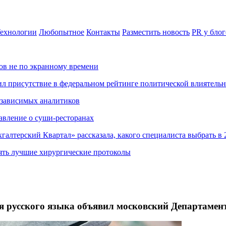
ехнологии
Любопытное
Контакты
Разместить новость
PR у блог
ов не по экранному времени
ил присутствие в федеральном рейтинге политической влиятель
езависимых аналитиков
авление о суши-ресторанах
хгалтерский Квартал» рассказала, какого специалиста выбрать в 
ять лучшие хирургические протоколы
я русского языка объявил московский Департамент