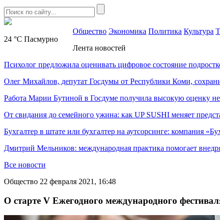
Общество
Экономика
Политика
Культура
Т
24 °C
Пасмурно
Лента новостей
Психолог предложила оценивать цифровое состояние подростк
Олег Михайлов, депутат Госдумы от Республики Коми, сохран
Работа Марии Бутиной в Госдуме получила высокую оценку н
От свидания до семейного ужина: как UP SUSHI меняет предст
Бухгалтер в штате или бухгалтер на аутсорсинге: компания «Бу
Дмитрий Мельников: международная практика помогает внедр
Все новости
Общество
22 февраля 2021, 16:48
О старте V Ежегодного международного фестивал