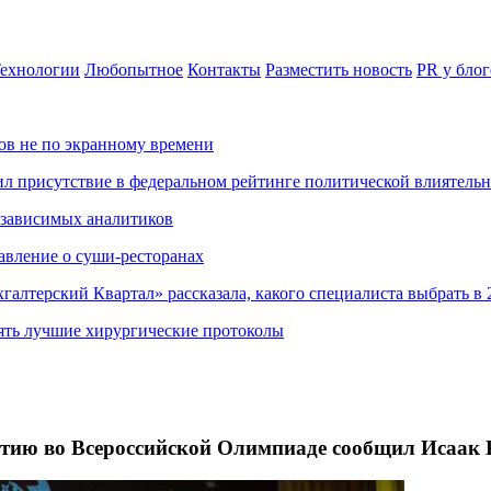
ехнологии
Любопытное
Контакты
Разместить новость
PR у блог
ов не по экранному времени
ил присутствие в федеральном рейтинге политической влиятель
езависимых аналитиков
авление о суши-ресторанах
хгалтерский Квартал» рассказала, какого специалиста выбрать в 
ять лучшие хирургические протоколы
тию во Всероссийской Олимпиаде сообщил Исаак