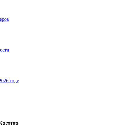
еров
ности
2026 году
 Калина