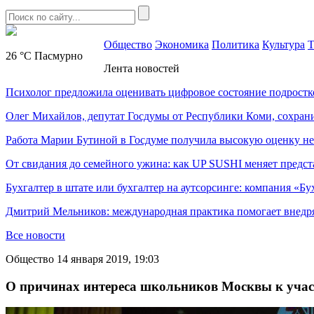
Общество
Экономика
Политика
Культура
Т
26 °C
Пасмурно
Лента новостей
Психолог предложила оценивать цифровое состояние подростк
Олег Михайлов, депутат Госдумы от Республики Коми, сохран
Работа Марии Бутиной в Госдуме получила высокую оценку н
От свидания до семейного ужина: как UP SUSHI меняет предст
Бухгалтер в штате или бухгалтер на аутсорсинге: компания «Бу
Дмитрий Мельников: международная практика помогает внедр
Все новости
Общество
14 января 2019, 19:03
О причинах интереса школьников Москвы к учас