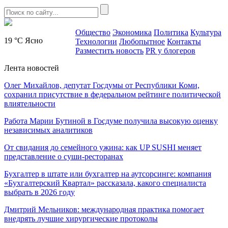
Общество
Экономика
Политика
Культура
19 °C
Ясно
Технологии
Любопытное
Контакты
Разместить новость
PR у блогеров
Лента новостей
Олег Михайлов, депутат Госдумы от Республики Коми,
сохранил присутствие в федеральном рейтинге политической
влиятельности
Работа Марии Бутиной в Госдуме получила высокую оценку
независимых аналитиков
От свидания до семейного ужина: как UP SUSHI меняет
представление о суши-ресторанах
Бухгалтер в штате или бухгалтер на аутсорсинге: компания
«Бухгалтерский Квартал» рассказала, какого специалиста
выбрать в 2026 году
Дмитрий Мельников: международная практика помогает
внедрять лучшие хирургические протоколы