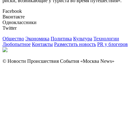
риски, возникающие у туриста во время путешествия».
Facebook
Вконтакте
Одноклассники
Twitter
Общество
Экономика
Политика
Культура
Технологии
Любопытное
Контакты
Разместить новость
PR у блогеров
© Новости Происшествия События «Москва News»