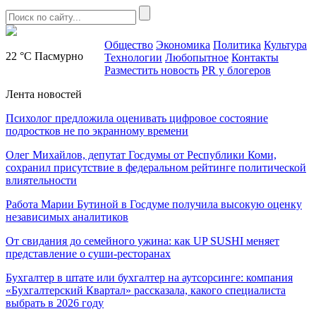
Общество
Экономика
Политика
Культура
22 °C
Пасмурно
Технологии
Любопытное
Контакты
Разместить новость
PR у блогеров
Лента новостей
Психолог предложила оценивать цифровое состояние
подростков не по экранному времени
Олег Михайлов, депутат Госдумы от Республики Коми,
сохранил присутствие в федеральном рейтинге политической
влиятельности
Работа Марии Бутиной в Госдуме получила высокую оценку
независимых аналитиков
От свидания до семейного ужина: как UP SUSHI меняет
представление о суши-ресторанах
Бухгалтер в штате или бухгалтер на аутсорсинге: компания
«Бухгалтерский Квартал» рассказала, какого специалиста
выбрать в 2026 году