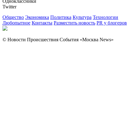
Одноклассники
Twitter
Общество
Экономика
Политика
Культура
Технологии
Любопытное
Контакты
Разместить новость
PR у блогеров
© Новости Происшествия События «Москва News»