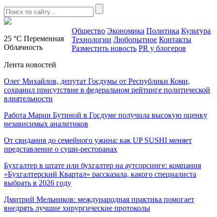
Общество
Экономика
Политика
Культура
25 °C
Переменная
Технологии
Любопытное
Контакты
Облачность
Разместить новость
PR у блогеров
Лента новостей
Олег Михайлов, депутат Госдумы от Республики Коми,
сохранил присутствие в федеральном рейтинге политической
влиятельности
Работа Марии Бутиной в Госдуме получила высокую оценку
независимых аналитиков
От свидания до семейного ужина: как UP SUSHI меняет
представление о суши-ресторанах
Бухгалтер в штате или бухгалтер на аутсорсинге: компания
«Бухгалтерский Квартал» рассказала, какого специалиста
выбрать в 2026 году
Дмитрий Мельников: международная практика помогает
внедрять лучшие хирургические протоколы