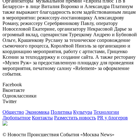
Организаторы музыкальной премии «Европа плюс ТВ в
Беларуси» в лице Виталия Воронко и Александра Платинум
также выражают благодарность всем задействованным лицам
в мероприятии: режиссеру-постановщику Александрову
Роману, режиссеру Серебрянникову Павлу, оператору
Новоселовой Екатерине, организатору Некрасовой Дарье за
огромный вклад, сценаристам Турецкому Андрею и Бубновой
Ольге, Крашенкову Руслану за техническое сопровождение
съемочного процесса, Королёвой Нинэль за организацию и
координацию мероприятия, работу с артистами, Гриценко
Ксении за техподдержку и создание сайта. А также ресторану
«Мулен Руж» за предоставленную площадку для проведения
мероприятия, печатному салону «Relement» за оформление
события.
Facebook
Вконтакте
Одноклассники
Twitter
Общество
Экономика
Политика
Культура
Технологии
Любопытное
Контакты
Разместить новость
PR у блогеров
© Новости Происшествия События «Москва News»