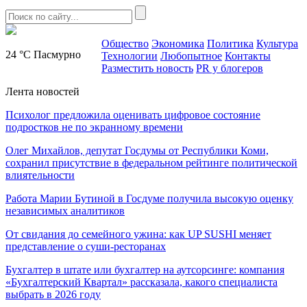
Общество
Экономика
Политика
Культура
24 °C
Пасмурно
Технологии
Любопытное
Контакты
Разместить новость
PR у блогеров
Лента новостей
Психолог предложила оценивать цифровое состояние
подростков не по экранному времени
Олег Михайлов, депутат Госдумы от Республики Коми,
сохранил присутствие в федеральном рейтинге политической
влиятельности
Работа Марии Бутиной в Госдуме получила высокую оценку
независимых аналитиков
От свидания до семейного ужина: как UP SUSHI меняет
представление о суши-ресторанах
Бухгалтер в штате или бухгалтер на аутсорсинге: компания
«Бухгалтерский Квартал» рассказала, какого специалиста
выбрать в 2026 году