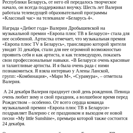
Республики Беларусь, от него ей передалось творческое
начало, он всегда поддерживал внучку. Шесть лет Валерия
работала телеведущей образовательной программы
«Классный час» на телеканале «Беларусь 4».
Награда «Дебют года» Валерии Дробышевской на
музыкальной премии «Европа плюс ТВ в Беларуси» стала для
нее особенной. Артистка отмечает, что музыкальная премия
«Европа плюс ТV в Беларусь», трансляцию которой зрители
увидят 31 декабря, стали для нее огромной возможностью
проявить себя и как артиста, и как телеведущую, показать
свои профессиональные навыки. «В Беларуси очень красивые
и талантливые артисты. И я была очень рада с ними
познакомиться. Я взяла интервью у Алены Ланской,
групп: «Комбинация», «Мари М», «Сурамура», – отметила
Валерия.
А 24 декабря Валерия празднует свой день рождения. Певица
очень любит зиму и свой праздник, а волшебное время перед
Рождеством – особенно. От всего сердца команда
музыкальной премии «Европа плюс ТВ в Беларуси»
поздравляет Валерию с ее праздником и выходом ее новой
песни «My little Sunshine», премьера которой также состоится
24 декабря.