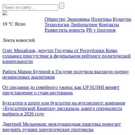
Общество
Экономика
Политика
Культура
19 °C
Ясно
Технологии
Любопытное
Контакты
Разместить новость
PR у блогеров
Лента новостей
Олег Михайлов, депутат Госдумы от Республики Коми,
сохранил присутствие в федеральном рейтинге политической
влиятельности
Работа Марии Бутиной в Госдуме получила высокую оценку
независимых аналитиков
От свидания до семейного ужина: как UP SUSHI меняет
представление о суши-ресторанах
Бухгалтер в штате или бухгалтер на аутсорсинге: компания
«Бухгалтерский Квартал» рассказала, какого специалиста
выбрать в 2026 году
Дмитрий Мельников: международная практика помогает
внедрять лучшие хирургические протоколы