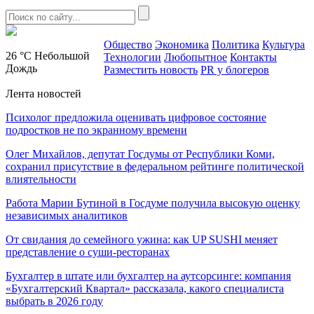
Общество
Экономика
Политика
Культура
26 °C
Небольшой
Технологии
Любопытное
Контакты
Дождь
Разместить новость
PR у блогеров
Лента новостей
Психолог предложила оценивать цифровое состояние
подростков не по экранному времени
Олег Михайлов, депутат Госдумы от Республики Коми,
сохранил присутствие в федеральном рейтинге политической
влиятельности
Работа Марии Бутиной в Госдуме получила высокую оценку
независимых аналитиков
От свидания до семейного ужина: как UP SUSHI меняет
представление о суши-ресторанах
Бухгалтер в штате или бухгалтер на аутсорсинге: компания
«Бухгалтерский Квартал» рассказала, какого специалиста
выбрать в 2026 году