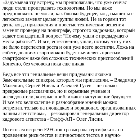
«Задумывая эту встречу, мы предполагали, что уже сейчас
люди стали проигрывать технологиям. Но мы даже
предположить не могли, как близко будущее, когда машины с
легкостью заменят целые группы людей. Не за горами тот
день, когда приложения и простые технические решения
заменят проверку на полиграфе, строгого кадровика, который
задает стандартный вопрос: “Почему ушли с предыдущего
места работы?”. И все, естественно, ушли, потому что у них
не было перспектив роста и они уже всего достигли. Ложь на
собеседованиях скоро можно будет вычислять простым
смартфоном даже без сложных технических приспособлений.
Конечно, без человека пока еще никак.
Ведь все эти гениальные вещи придуманы людьми.
Замечательные спикеры, которых мы пригласили, – Владимир
Малешин, Сергей Новак и Алексей Гусев – не только
прекрасные рассказчики, но и серьезные ученые и
исследователи, которые приближают наступление будущего.
И все это великолепие и разнообразие мнений можно
встретить только на площадках и воркшопах, организованных
нашим агентством», – резюмировал генеральный директор
кадрового агентства «Стафф-АП» Олег Лисин.
По итогам встречи F2FGroup разыграла сертификаты на
проведение риск-тестов и личностных тестов в научно-