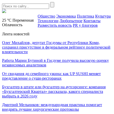
Общество
Экономика
Политика
Культура
25 °C
Переменная
Технологии
Любопытное
Контакты
Облачность
Разместить новость
PR у блогеров
Лента новостей
Олег Михайлов, депутат Госдумы от Республики Коми,
сохранил присутствие в федеральном рейтинге политической
влиятельности
Работа Марии Бутиной в Госдуме получила высокую оценку
независимых аналитиков
От свидания до семейного ужина: как UP SUSHI меняет
представление о суши-ресторанах
Бухгалтер в штате или бухгалтер на аутсорсинге: компания
«Бухгалтерский Квартал» рассказала, какого специалиста
выбрать в 2026 году
Дмитрий Мельников: международная практика помогает
внедрять лучшие хирургические протоколы