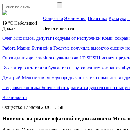
Общество
Экономика
Политика
Культура
Т
19 °C
Небольшой
Дождь
Лента новостей
Олег Михайлов, депутат Госдумы от Республики Коми, сохран
Работа Марии Бутиной в Госдуме получила высокую оценку н
От свидания до семейного ужина: как UP SUSHI меняет предст
Бухгалтер в штате или бухгалтер на аутсорсинге: компания «Бу
Дмитрий Мельников: международная практика помогает внедр
Цифровая клиника Биочек об открытии хирургического стацио
Все новости
Общество
17 июня 2026, 13:58
Новичок на рынке офисной недвижимости Москвы
В центре Москвы состоялось открытие флагманского офисного п