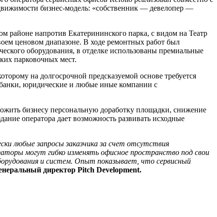
едвижимости бизнес-модель: «собственник — девелопер —
м районе напротив Екатерининского парка, с видом на Театр
оем ценовом диапазоне. В ходе ремонтных работ был
ческого оборудования, в отделке использованы премиальные
ских парковочных мест.
 которому на долгосрочной предсказуемой основе требуется
 банки, юридические и любые иные компании с
дложить бизнесу персональную доработку площадки, снижение
здание оператора дает возможность развивать исходные
ески любые запросы заказчика за счет отсутствия
даторы могут гибко изменять офисное пространство под свои
оборудования и систем. Опыт показывает, что сервисный
енеральный директор Pitch Development.