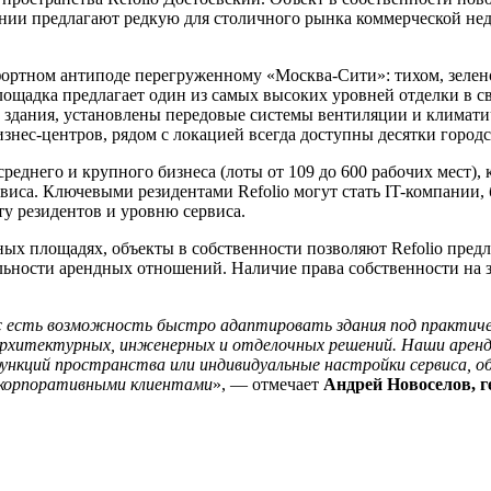
пании предлагают редкую для столичного рынка коммерческой н
фортном антиподе перегруженному «Москва-Сити»: тихом, зелено
адка предлагает один из самых высоких уровней отделки в св
 здания, установлены передовые системы вентиляции и климати
изнес-центров, рядом с локацией всегда доступны десятки город
реднего и крупного бизнеса (лоты от 109 до 600 рабочих мест),
иса. Ключевыми резидентами Refolio могут стать IT-компании,
у резидентов и уровню сервиса.
ных площадях, объекты в собственности позволяют Refolio пре
ильности арендных отношений. Наличие права собственности на 
нас есть возможность быстро адаптировать здания под практич
 архитектурных, инженерных и отделочных решений. Наши арен
 функций пространства или индивидуальные настройки сервиса, 
с корпоративными клиентами
», — отмечает
Андрей Новоселов, г