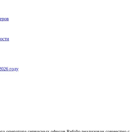
еров
ности
2026 году
го оператора сервисных офисов Refolio реализован совместно с