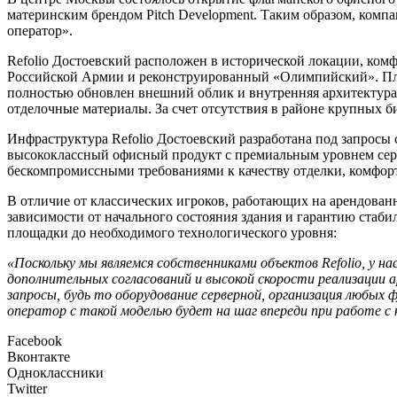
материнским брендом Pitch Development. Таким образом, ком
оператор».
Refolio Достоевский расположен в исторической локации, ком
Российской Армии и реконструированный «Олимпийский». Площ
полностью обновлен внешний облик и внутренняя архитектура
отделочные материалы. За счет отсутствия в районе крупных б
Инфраструктура Refolio Достоевский разработана под запросы с
высококлассный офисный продукт с премиальным уровнем серв
бескомпромиссными требованиями к качеству отделки, комфорт
В отличие от классических игроков, работающих на арендован
зависимости от начального состояния здания и гарантию стаб
площадки до необходимого технологического уровня:
«Поскольку мы являемся собственниками объектов Refolio, у 
дополнительных согласований и высокой скорости реализации
запросы, будь то оборудование серверной, организация любых
оператор с такой моделью будет на шаг впереди при работе 
Facebook
Вконтакте
Одноклассники
Twitter