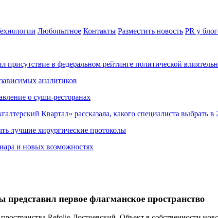
ехнологии
Любопытное
Контакты
Разместить новость
PR у блог
ил присутствие в федеральном рейтинге политической влиятель
езависимых аналитиков
авление о суши-ресторанах
хгалтерский Квартал» рассказала, какого специалиста выбрать в 
ять лучшие хирургические протоколы
нара и новых возможностях
 представил первое флагманское пространство
ространства Refolio Достоевский. Объект в собственности ново