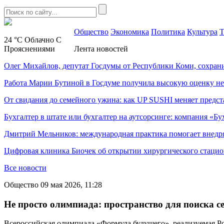
Общество
Экономика
Политика
Культура
Т
24 °C
Облачно С
Прояснениями
Лента новостей
Олег Михайлов, депутат Госдумы от Республики Коми, сохран
Работа Марии Бутиной в Госдуме получила высокую оценку н
От свидания до семейного ужина: как UP SUSHI меняет предст
Бухгалтер в штате или бухгалтер на аутсорсинге: компания «Бу
Дмитрий Мельников: международная практика помогает внедр
Цифровая клиника Биочек об открытии хирургического стацио
Все новости
Общество
09 мая 2026, 11:28
Не просто олимпиада: пространство для поиска се
Всероссийская олимпиада «Формула будущего», реализуемая Ро