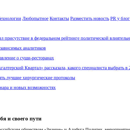
ехнологии
Любопытное
Контакты
Разместить новость
PR у блог
ил присутствие в федеральном рейтинге политической влиятель
езависимых аналитиков
авление о суши-ресторанах
хгалтерский Квартал» рассказала, какого специалиста выбрать в 
ять лучшие хирургические протоколы
нара и новых возможностях
бя и своего пути
ссийским обществом «Знание» и Алабуга Политех, мероприятие 