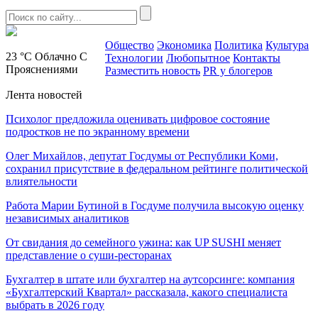
Общество
Экономика
Политика
Культура
23 °C
Облачно С
Технологии
Любопытное
Контакты
Прояснениями
Разместить новость
PR у блогеров
Лента новостей
Психолог предложила оценивать цифровое состояние
подростков не по экранному времени
Олег Михайлов, депутат Госдумы от Республики Коми,
сохранил присутствие в федеральном рейтинге политической
влиятельности
Работа Марии Бутиной в Госдуме получила высокую оценку
независимых аналитиков
От свидания до семейного ужина: как UP SUSHI меняет
представление о суши-ресторанах
Бухгалтер в штате или бухгалтер на аутсорсинге: компания
«Бухгалтерский Квартал» рассказала, какого специалиста
выбрать в 2026 году