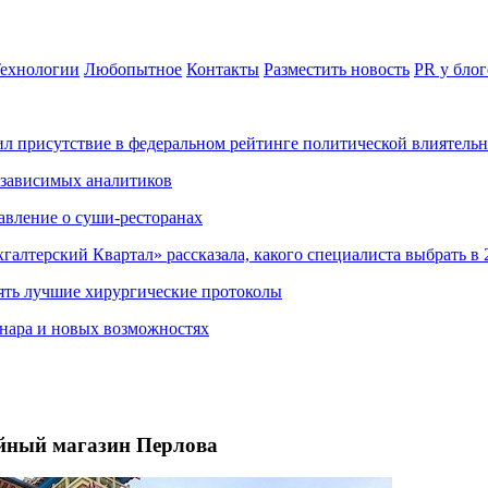
ехнологии
Любопытное
Контакты
Разместить новость
PR у блог
ил присутствие в федеральном рейтинге политической влиятель
езависимых аналитиков
авление о суши-ресторанах
хгалтерский Квартал» рассказала, какого специалиста выбрать в 
ять лучшие хирургические протоколы
нара и новых возможностях
айный магазин Перлова