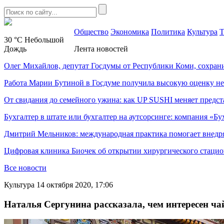
Общество
Экономика
Политика
Культура
Т
30 °C
Небольшой
Дождь
Лента новостей
Олег Михайлов, депутат Госдумы от Республики Коми, сохран
Работа Марии Бутиной в Госдуме получила высокую оценку н
От свидания до семейного ужина: как UP SUSHI меняет предст
Бухгалтер в штате или бухгалтер на аутсорсинге: компания «Бу
Дмитрий Мельников: международная практика помогает внедр
Цифровая клиника Биочек об открытии хирургического стацио
Все новости
Культура
14 октября 2020, 17:06
Наталья Сергунина рассказала, чем интересен ч