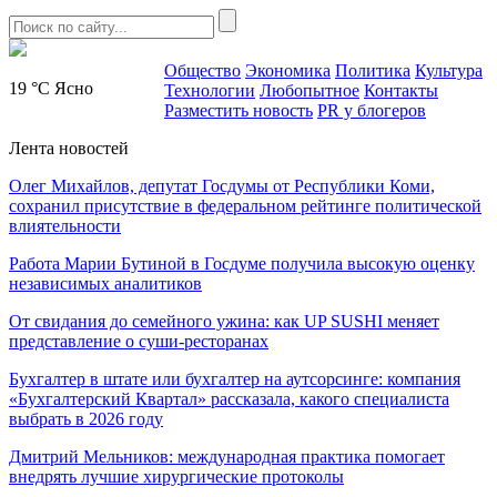
Общество
Экономика
Политика
Культура
19 °C
Ясно
Технологии
Любопытное
Контакты
Разместить новость
PR у блогеров
Лента новостей
Олег Михайлов, депутат Госдумы от Республики Коми,
сохранил присутствие в федеральном рейтинге политической
влиятельности
Работа Марии Бутиной в Госдуме получила высокую оценку
независимых аналитиков
От свидания до семейного ужина: как UP SUSHI меняет
представление о суши-ресторанах
Бухгалтер в штате или бухгалтер на аутсорсинге: компания
«Бухгалтерский Квартал» рассказала, какого специалиста
выбрать в 2026 году
Дмитрий Мельников: международная практика помогает
внедрять лучшие хирургические протоколы