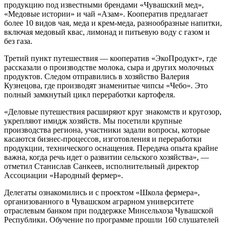
продукцию под известными брендами «Чувашский мед»,
«Медовые истории» и чай «Азам». Кооператив предлагает
более 10 видов чая, меда и крем-меда, разнообразные напитки,
включая медовый квас, лимонад и питьевую воду с газом и
без газа.
Третий пункт путешествия — кооператив «ЭкоПродукт», где
рассказали о производстве молока, сыра и других молочных
продуктов. Следом отправились в хозяйство Валерия
Кузнецова, где производят знаменитые чипсы «Чебо». Это
полный замкнутый цикл переработки картофеля.
«Деловые путешествия расширяют круг знакомств и кругозор,
укрепляют имидж хозяйств. Мы посетили крупные
производства региона, участники задали вопросы, которые
касаются бизнес-процессов, изготовления и переработки
продукции, технического оснащения. Передача опыта крайне
важна, когда речь идет о развитии сельского хозяйства», —
отметил Станислав Санкеев, исполнительный директор
Ассоциации «Народный фермер».
Делегаты ознакомились и с проектом «Школа фермера»,
организованного в Чувашском аграрном университете
отраслевым банком при поддержке Минсельхоза Чувашской
Республики. Обучение по программе прошли 160 слушателей