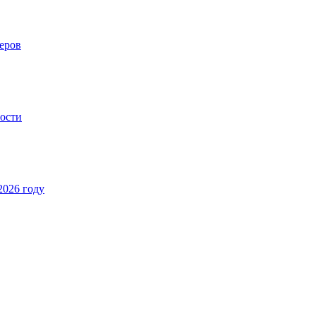
еров
ности
2026 году