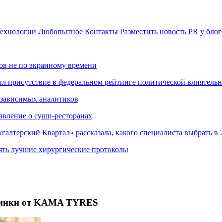
ехнологии
Любопытное
Контакты
Разместить новость
PR у блог
ов не по экранному времени
ил присутствие в федеральном рейтинге политической влиятель
езависимых аналитиков
авление о суши-ресторанах
хгалтерский Квартал» рассказала, какого специалиста выбрать в 
ять лучшие хирургические протоколы
овинки от KAMA TYRES