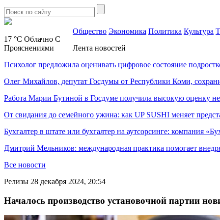
Общество
Экономика
Политика
Культура
Т
17 °C
Облачно С
Прояснениями
Лента новостей
Психолог предложила оценивать цифровое состояние подростк
Олег Михайлов, депутат Госдумы от Республики Коми, сохран
Работа Марии Бутиной в Госдуме получила высокую оценку н
От свидания до семейного ужина: как UP SUSHI меняет предст
Бухгалтер в штате или бухгалтер на аутсорсинге: компания «Бу
Дмитрий Мельников: международная практика помогает внедр
Все новости
Релизы
28 декабря 2024, 20:54
Началось производство установочной партии н