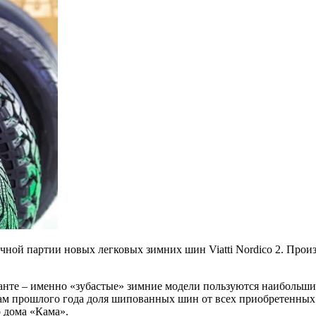
 партии новых легковых зимних шин Viatti Nordico 2. Произв
ианте – именно «зубастые» зимние модели пользуются наибольши
 прошлого года доля шипованных шин от всех приобретенных з
 дома «Кама».