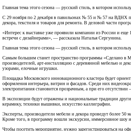
Главная тема этого сезона — русский стиль, в котором исполь
С 29 ноября по 2 декабря в павильонах № 55 и № 57 на ВДНХ 
декора, текстиля и товаров для ремонта. В деловой части про
«Интерес к выставке уже проявили компании из России и еще 1
встречи с дизайнерами», — рассказала Наталья Сергунина.
Главная тема этого сезона — русский стиль, в котором исполь
Самым большим станет пространство программы «Сделано в Мос
производителей, арт-инсталляцию с деревянной мебелью и деко
узорами, елочные игрушки.
Площадка Московского инновационного кластера будет ориент
оформления интерьера, витрин и фасадов. Среди них видеоэкра
электропитания становится прозрачным, а при его отсутствии
В экспозиции будут отражены и национальные традиции других 
керамику, техники вышивки, искусство каллиграфии.
Эксперты, производители мебели и декора проведут более 50 ма
Кроме того, в программу вошли экскурсии, иммерсивное шоу и
Чтобы посетить мероприятие, нужно зарегистрироваться на оф