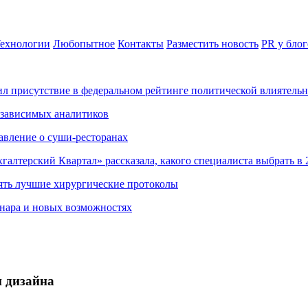
ехнологии
Любопытное
Контакты
Разместить новость
PR у блог
ил присутствие в федеральном рейтинге политической влиятель
езависимых аналитиков
авление о суши-ресторанах
хгалтерский Квартал» рассказала, какого специалиста выбрать в 
ять лучшие хирургические протоколы
нара и новых возможностях
и дизайна