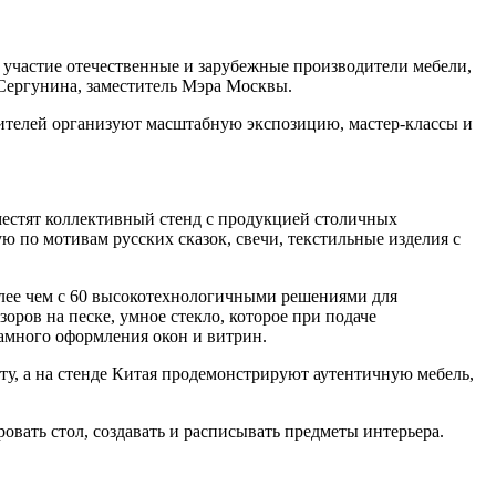
т участие отечественные и зарубежные производители мебели,
 Сергунина, заместитель Мэра Москвы.
етителей организуют масштабную экспозицию, мастер-классы и
местят коллективный стенд с продукцией столичных
ю по мотивам русских сказок, свечи, текстильные изделия с
лее чем с 60 высокотехнологичными решениями для
оров на песке, умное стекло, которое при подаче
ламного оформления окон и витрин.
ту, а на стенде Китая продемонстрируют аутентичную мебель,
овать стол, создавать и расписывать предметы интерьера.