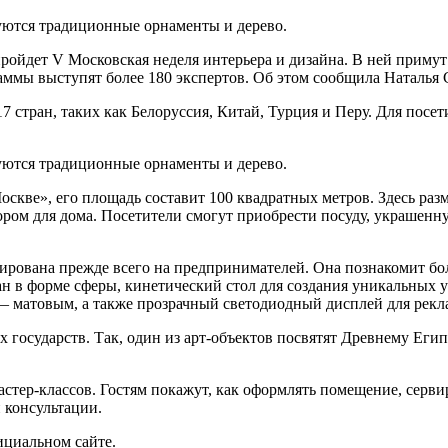
зуются традиционные орнаменты и дерево.
пройдет V Московская неделя интерьера и дизайна. В ней приму
граммы выступят более 180 экспертов. Об этом сообщила Наталья
7 стран, таких как Белоруссия, Китай, Турция и Перу. Для пос
зуются традиционные орнаменты и дерево.
кве», его площадь составит 100 квадратных метров. Здесь раз
ром для дома. Посетители смогут приобрести посуду, украшенну
ирована прежде всего на предпринимателей. Она познакомит бо
н в форме сферы, кинетический стол для создания уникальных уз
 — матовым, а также прозрачный светодиодный дисплей для рек
государств. Так, один из арт-объектов посвятят Древнему Егип
стер-классов. Гостям покажут, как оформлять помещение, сервир
 консультации.
ициальном сайте.