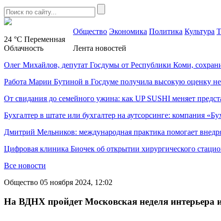
Общество
Экономика
Политика
Культура
Т
24 °C
Переменная
Облачность
Лента новостей
Олег Михайлов, депутат Госдумы от Республики Коми, сохран
Работа Марии Бутиной в Госдуме получила высокую оценку н
От свидания до семейного ужина: как UP SUSHI меняет предст
Бухгалтер в штате или бухгалтер на аутсорсинге: компания «Бу
Дмитрий Мельников: международная практика помогает внедр
Цифровая клиника Биочек об открытии хирургического стацио
Все новости
Общество
05 ноября 2024, 12:02
На ВДНХ пройдет Московская неделя интерьера 