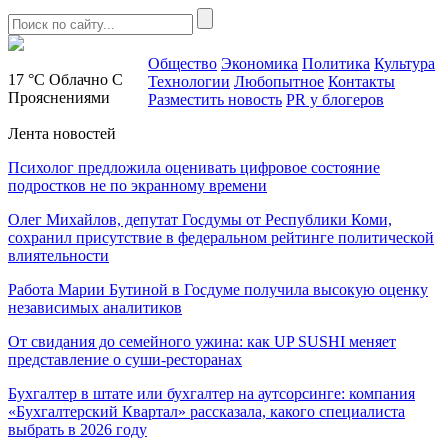
Общество
Экономика
Политика
Культура
17 °C
Облачно С
Технологии
Любопытное
Контакты
Прояснениями
Разместить новость
PR у блогеров
Лента новостей
Психолог предложила оценивать цифровое состояние
подростков не по экранному времени
Олег Михайлов, депутат Госдумы от Республики Коми,
сохранил присутствие в федеральном рейтинге политической
влиятельности
Работа Марии Бутиной в Госдуме получила высокую оценку
независимых аналитиков
От свидания до семейного ужина: как UP SUSHI меняет
представление о суши-ресторанах
Бухгалтер в штате или бухгалтер на аутсорсинге: компания
«Бухгалтерский Квартал» рассказала, какого специалиста
выбрать в 2026 году