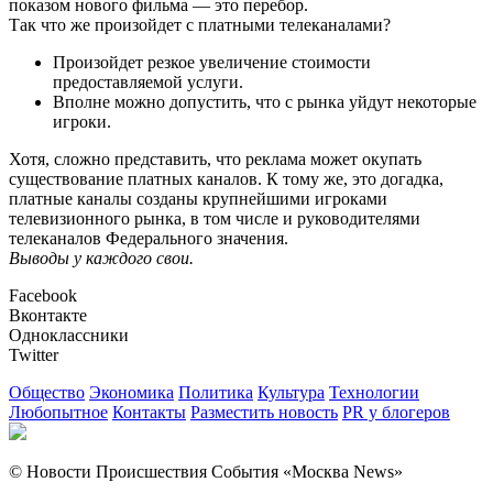
показом нового фильма — это перебор.
Так что же произойдет с платными телеканалами?
Произойдет резкое увеличение стоимости
предоставляемой услуги.
Вполне можно допустить, что с рынка уйдут некоторые
игроки.
Хотя, сложно представить, что реклама может окупать
существование платных каналов. К тому же, это догадка,
платные каналы созданы крупнейшими игроками
телевизионного рынка, в том числе и руководителями
телеканалов Федерального значения.
Выводы у каждого свои.
Facebook
Вконтакте
Одноклассники
Twitter
Общество
Экономика
Политика
Культура
Технологии
Любопытное
Контакты
Разместить новость
PR у блогеров
© Новости Происшествия События «Москва News»