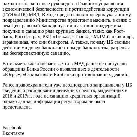
находится на контроле руководства Главного управления
экономической безопасности и противодействия коррупции
(ГУЭБиПК) МВД. В ходе предстоящих проверок указанному
подразделению Министерства предстоит выяснить, в связи с
чем Центральный Банк допустил и активно поддерживал
покупки и санацию ряда крупных банков, таких как Рост-
банк, Росгосстрах, РБР, «Точка», «Траст», «МДМ-банка» и др.,
заранее зная, что они банкроты. А также, почему ЦБ своими
действиями довел банки-санаторы до банкротства, разрешая
им бесперспективную санацию.
В письме также отмечается, что в МВД ранее не поступали
обращения Банка России о выявленных в деятельности
«Югры», «Открытия» и Бинбанка противоправных деяний.
Ранее правоохранители уже неоднократно запрашивали у ЦБ
сведения о расходовании денежных средств, выделенных в
2016 и 2017гг. года на санацию кредитных организаций,
однако данная информация регулятором не была
представлена.
Facebook
Вконтакте