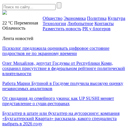
Общество
Экономика
Политика
Культура
22 °C
Переменная
Технологии
Любопытное
Контакты
Облачность
Разместить новость
PR у блогеров
Лента новостей
Психолог предложила оценивать цифровое состояние
подростков не по экранному времени
Олег Михайлов, депутат Госдумы от Республики Коми,
сохранил присутствие в федеральном рейтинге политической
влиятельности
Работа Марии Бутиной в Госдуме получила высокую оценку
независимых аналитиков
От свидания до семейного ужина: как UP SUSHI меняет
представление о суши-ресторанах
Бухгалтер в штате или бухгалтер на аутсорсинге: компания
«Бухгалтерский Квартал» рассказала, какого специалиста
выбрать в 2026 году