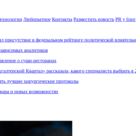
ехнологии
Любопытное
Контакты
Разместить новость
PR у блог
ил присутствие в федеральном рейтинге политической влиятель
езависимых аналитиков
авление о суши-ресторанах
хгалтерский Квартал» рассказала, какого специалиста выбрать в 
ять лучшие хирургические протоколы
нара и новых возможностях