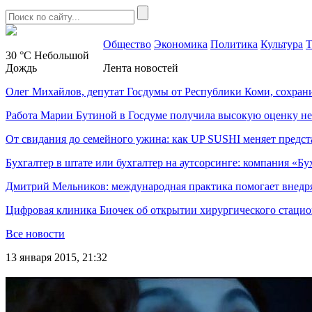
Общество
Экономика
Политика
Культура
Т
30 °C
Небольшой
Дождь
Лента новостей
Олег Михайлов, депутат Госдумы от Республики Коми, сохран
Работа Марии Бутиной в Госдуме получила высокую оценку н
От свидания до семейного ужина: как UP SUSHI меняет предст
Бухгалтер в штате или бухгалтер на аутсорсинге: компания «Бу
Дмитрий Мельников: международная практика помогает внедр
Цифровая клиника Биочек об открытии хирургического стацио
Все новости
13 января 2015, 21:32