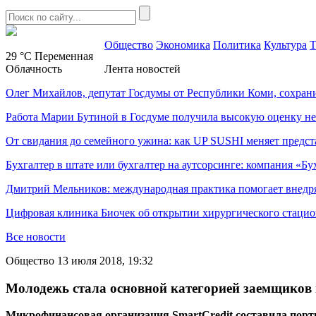
Общество
Экономика
Политика
Культура
Т
29 °C
Переменная
Облачность
Лента новостей
Олег Михайлов, депутат Госдумы от Республики Коми, сохран
Работа Марии Бутиной в Госдуме получила высокую оценку н
От свидания до семейного ужина: как UP SUSHI меняет предст
Бухгалтер в штате или бухгалтер на аутсорсинге: компания «Бу
Дмитрий Мельников: международная практика помогает внедр
Цифровая клиника Биочек об открытии хирургического стацио
Все новости
Общество
13 июля 2018, 19:32
Молодежь стала основной категорией заемщиков
Микрофинансовая организация SmartCredit составила пор