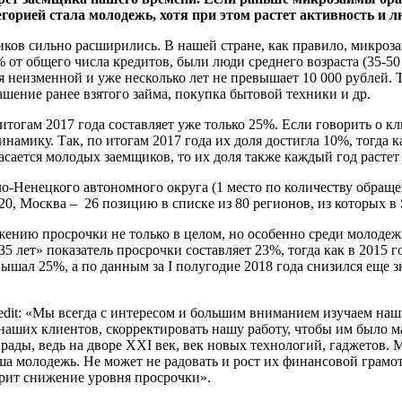
егорией стала молодежь, хотя при этом растет активность и 
ов сильно расширились. В нашей стране, как правило, микрозай
 от общего числа кредитов, были люди среднего возраста (35-50 
ся неизменной и уже несколько лет не превышает 10 000 рублей.
шение ранее взятого займа, покупка бытовой техники и др.
тогам 2017 года составляет уже только 25%. Если говорить о кл
ику. Так, по итогам 2017 года их доля достигла 10%, тогда как
касается молодых заемщиков, то их доля также каждый год растет
о-Ненецкого автономного округа (1 место по количеству обраще
20, Москва – 26 позицию в списке из 80 регионов, из которых в 
нию просрочки не только в целом, но особенно среди молодежи
5 лет» показатель просрочки составляет 23%, тогда как в 2015 
вышал 25%, а по данным за I полугодие 2018 года снизился еще 
dit: «Мы всегда с интересом и большим вниманием изучаем наш
 наших клиентов, скорректировать нашу работу, чтобы им было
 рады, ведь на дворе XXI век, век новых технологий, гаджетов.
аша молодежь. Не может не радовать и рост их финансовой грамо
орит снижение уровня просрочки».