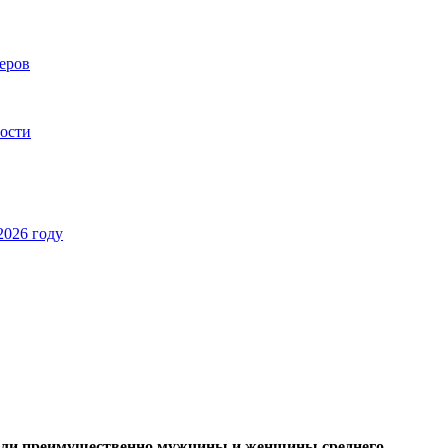
еров
ности
2026 году
рали преимущественно мужчины и женщины среднего