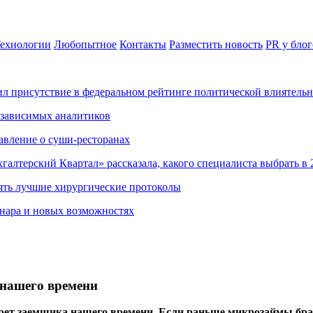
ехнологии
Любопытное
Контакты
Разместить новость
PR у блог
ил присутствие в федеральном рейтинге политической влиятель
езависимых аналитиков
авление о суши-ресторанах
хгалтерский Квартал» рассказала, какого специалиста выбрать в 
ять лучшие хирургические протоколы
нара и новых возможностях
 нашего времени
трет заемщика нашего времени. Если раньше микрозаймы б