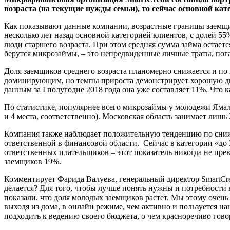
возраста (на текущие нужды семьи), то сейчас основной кат
Как показывают данные компании, возрастные границы заемщик
несколько лет назад основной категорией клиентов, c долей 55%
люди старшего возраста. При этом средняя сумма займа остает
берутся микрозаймы, – это непредвиденные личные траты, пога
Доля заемщиков среднего возраста планомерно снижается и по и
доминирующим, но темпы прироста демонстрирует хорошую динам
данным за I полугодие 2018 года она уже составляет 11%. Что 
По статистике, популярнее всего микрозаймы у молодежи Ямал
и 4 места, соответственно). Московская область занимает лишь 
Компания также наблюдает положительную тенденцию по сниже
ответственной в финансовой области. Сейчас в категории «до 3
ответственных плательщиков – этот показатель никогда не пре
заемщиков 19%.
Комментирует Фарида Валуева, генеральный директор SmartCre
делается? Для того, чтобы лучше понять нужны и потребности
показали, что доля молодых заемщиков растет. Мы этому очень
выходя из дома, в онлайн режиме, чем активно и пользуется н
подходить к ведению своего бюджета, о чем красноречиво гов