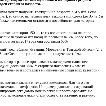
людей старшего возраста.
мы может получить гражданин в возрасте 21-65 лет. Если
лет), то сейчас на первый план выходит молодежь (до 35 лет) и
 Также неизменными остаются и потребности, для которых
иентах категории «50+», то их количество пока не стало
 еще несколько лет назад не превышала 6%. Более того, по
 и по итогам 2017 года она составила 65%.
ний); республики Чувашия, Мордовия и Тульской области (2, 3
SmartCredit поступают заявки на получение займа.
, которая раньше признавалась экспертами наименее
году он достигал 36%. У старшего поколения – самых
значительнее и составляет минимальные среди всех категорий
их потенциальных и текущих заемщиков. Для чего это
 максимально комфортно. Например, данные исследований
 Микрозайм уже давно можно легко и просто оформить не
тности: молодые люди стали более ответственно и разумно