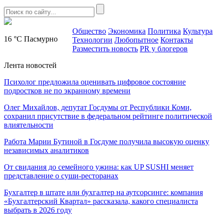
Общество
Экономика
Политика
Культура
16 °C
Пасмурно
Технологии
Любопытное
Контакты
Разместить новость
PR у блогеров
Лента новостей
Психолог предложила оценивать цифровое состояние
подростков не по экранному времени
Олег Михайлов, депутат Госдумы от Республики Коми,
сохранил присутствие в федеральном рейтинге политической
влиятельности
Работа Марии Бутиной в Госдуме получила высокую оценку
независимых аналитиков
От свидания до семейного ужина: как UP SUSHI меняет
представление о суши-ресторанах
Бухгалтер в штате или бухгалтер на аутсорсинге: компания
«Бухгалтерский Квартал» рассказала, какого специалиста
выбрать в 2026 году