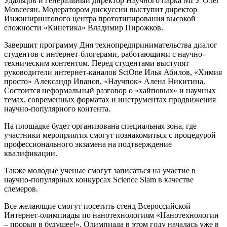
Удальцов и генеральный директор Научного парка МГУ Олег
Мовсесян. Модератором дискуссии выступит директор
Инжинирингового центра прототипирования высокой
сложности «Кинетика» Владимир Пирожков.
Завершит программу Дня технопредпринимательства диалог
студентов с интернет-блогерами, работающими с научно-
техническим контентом. Перед студентами выступят
руководители интернет-каналов SciOne Илья Абилов, «Химия
просто» Александр Иванов, «Научпок» Алена Никитина.
Состоится неформальный разговор о «хайповых» и научных
темах, современных форматах и инструментах продвижения
научно-популярного контента.
На площадке будет организована специальная зона, где
участники мероприятия смогут познакомиться с процедурой
профессионального экзамена на подтверждение
квалификации.
Также молодые ученые смогут записаться на участие в
научно-популярных конкурсах Science Slam в качестве
слемеров.
Все желающие смогут посетить стенд Всероссийской
Интернет-олимпиады по нанотехнологиям «Нанотехнологии
– прорыв в будущее!». Олимпиада в этом году началась уже в