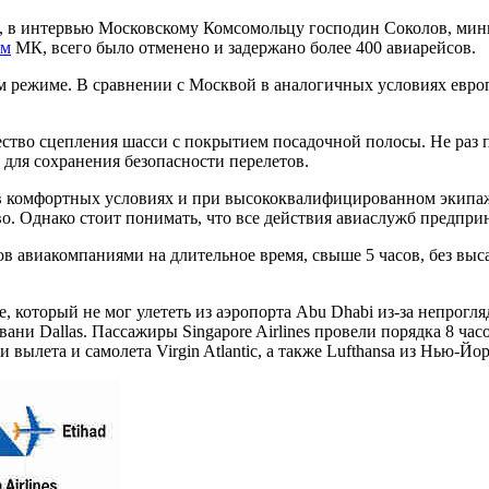
е, в интервью Московскому Комсомольцу господин Соколов, мин
ым
МК, всего было отменено и задержано более 400 авиарейсов.
м режиме. В сравнении с Москвой в аналогичных условиях евро
ство сцепления шасси с покрытием посадочной полосы. Не раз п
для сохранения безопасности перелетов.
в комфортных условиях и при высококвалифицированном экипаж
о. Однако стоит понимать, что все действия авиаслужб предпри
ов авиакомпаниями на длительное время, свыше 5 часов, без выс
, который не мог улететь из аэропорта Abu Dhabi из-за непрогл
вани Dallas. Пассажиры Singapore Airlines провели порядка 8 ча
вылета и самолета Virgin Atlantic, а также Lufthansa из Нью-Йо