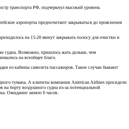
истр транспорта РФ, подчеркнул высокий уровень
пейские аэропорты предпочитают закрываться до прояснения
риходилось на 15-20 минут закрывать полосу для очистки и
е судна. Возможно, пришлось жать дольше, чем
нимались на всеобщее благо.
адки из кабины самолета пассажиров. Такие случаи бывают
ядного тумана. А клиенты компании American Airlines просидели
сов на борту воздушного судна из-за потенциальной
рка. Ожидание заняло 6 часов.