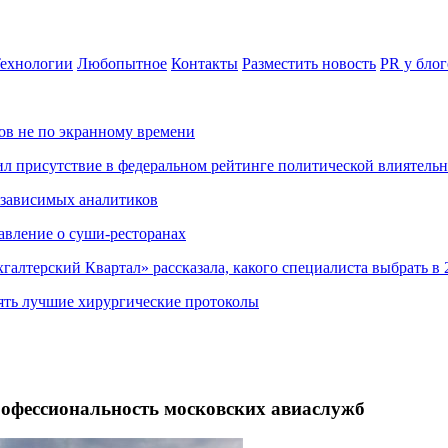
ехнологии
Любопытное
Контакты
Разместить новость
PR у блог
ов не по экранному времени
ил присутствие в федеральном рейтинге политической влиятель
езависимых аналитиков
авление о суши-ресторанах
хгалтерский Квартал» рассказала, какого специалиста выбрать в 
ять лучшие хирургические протоколы
офессиональность московских авиаслужб