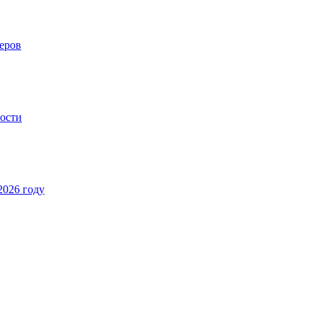
еров
ности
2026 году