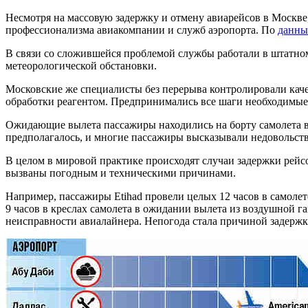
Несмотря на массовую задержку и отмену авиарейсов в Москв
профессионализма авиакомпании и служб аэропорта. По
данн
В связи со сложившейся проблемой службы работали в штатно
метеорологической обстановки.
Московские же специалисты без перерыва контролировали каче
обработки реагентом. Предпринимались все шаги необходимые 
Ожидающие вылета пассажиры находились на борту самолета 
предполагалось, и многие пассажиры высказывали недовольств
В целом в мировой практике происходят случаи задержки рейс
вызваны погодным и техническими причинами.
Например, пассажиры Etihad провели целых 12 часов в самолете
9 часов в креслах самолета в ожидании вылета из воздушной га
неисправности авиалайнера. Непогода стала причиной задержки 