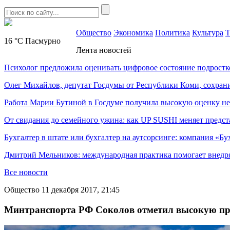
Общество
Экономика
Политика
Культура
Т
16 °C
Пасмурно
Лента новостей
Психолог предложила оценивать цифровое состояние подростк
Олег Михайлов, депутат Госдумы от Республики Коми, сохран
Работа Марии Бутиной в Госдуме получила высокую оценку н
От свидания до семейного ужина: как UP SUSHI меняет предст
Бухгалтер в штате или бухгалтер на аутсорсинге: компания «Бу
Дмитрий Мельников: международная практика помогает внедр
Все новости
Общество
11 декабря 2017, 21:45
Минтранспорта РФ Соколов отметил высокую пр