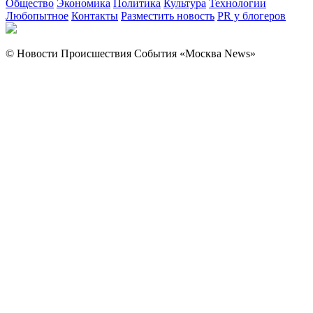
Общество
Экономика
Политика
Культура
Технологии
Любопытное
Контакты
Разместить новость
PR у блогеров
© Новости Происшествия События «Москва News»