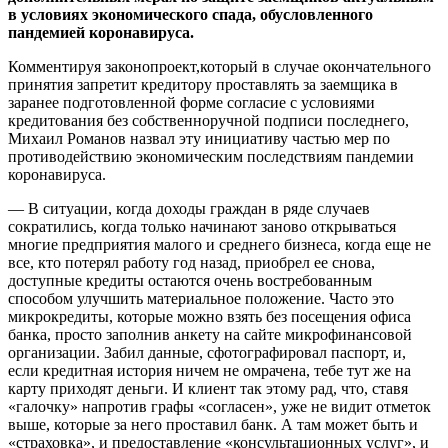
в условиях экономического спада, обусловленного
пандемией коронавируса.
Комментируя законопроект,который в случае окончательного
принятия запретит кредитору проставлять за заемщика в
заранее подготовленной форме согласие с условиями
кредитования без собственноручной подписи последнего,
Михаил Романов назвал эту инициативу частью мер по
противодействию экономическим последствиям пандемии
коронавируса.
— В ситуации, когда доходы граждан в ряде случаев
сократились, когда только начинают заново открываться
многие предприятия малого и среднего бизнеса, когда еще не
все, кто потерял работу год назад, приобрел ее снова,
доступные кредиты остаются очень востребованным
способом улучшить материальное положение. Часто это
микрокредиты, которые можно взять без посещения офиса
банка, просто заполнив анкету на сайте микрофинансовой
организации. Забил данные, сфотографировал паспорт, и,
если кредитная история ничем не омрачена, тебе тут же на
карту приходят деньги. И клиент так этому рад, что, ставя
«галочку» напротив графы «согласен», уже не видит отметок
выше, которые за него проставил банк. А там может быть и
«страховка», и предоставление «консультационных услуг», и