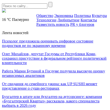
Общество
Экономика
Политика
Культура
16 °C
Пасмурно
Технологии
Любопытное
Контакты
Разместить новость
PR у блогеров
Лента новостей
Психолог предложила оценивать цифровое состояние
подростков не по экранному времени
Олег Михайлов, депутат Госдумы от Республики Коми,
сохранил присутствие в федеральном рейтинге политической
влиятельности
Работа Марии Бутиной в Госдуме получила высокую оценку
независимых аналитиков
От свидания до семейного ужина: как UP SUSHI меняет
представление о суши-ресторанах
Бухгалтер в штате или бухгалтер на аутсорсинге: компания
«Бухгалтерский Квартал» рассказала, какого специалиста
выбрать в 2026 году