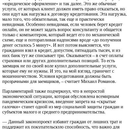
«юридическое оформление» и так далее. Это же обычные
услуги, от которых клиент должен иметь право отказаться, но
они идут как нагрузка к договору кредитования. Эта нагрузка,
мало того, что обязательная, так еще и практически
невидимая. Особенно невидимая, если человек берет кредит
онлайн, он не может задать вопрос консультанту и общается
только с компьютером, который ведет его по механической
схеме, еще и поторапливая надписями вроде «до получения
денег осталось 5 минут». И вот потом выясняется, что
гражданин взял в кредит, допустим, пятнадцать тысяч, и из
них банк тут же списывает три. Оказывается – в счет оплаты
страховки или других дополнительных позиций. То есть
заемщик не по своей воле купил дополнительные услуги,
которые ему не нужны. И это, на мой взгляд, граничит с
мошенничеством. Условия кредитования должны быть
прозрачными для заемщиков, – считает Михаил Романов.
Парламентарий также подчеркнул, что в непростой
экономической ситуации, которая обусловлена всемирным
пандемическим кризисом, введение запрета на «скрытые
галочки» станет одной из мер социальной защиты граждан и
субъектов малого и среднего предпринимательства.
— Данный законопроект избавит граждан от лишних трат и
поддержит их покупательскую способность, что важно для