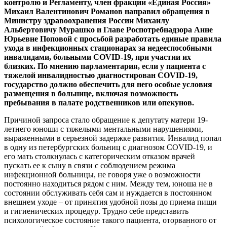
контролю и Регламенту, член фракции «Единая Россия»
Михаил Валентинович Романов
направил обращения в
Министру здравоохранения России Михаилу
Альбертовичу Мурашко и Главе Роспотребнадзора Анне
Юрьевне Поповой с просьбой разработать единые правила
ухода в инфекционных стационарах за недееспособными
инвалидами, больными
COVID
-19, при участии их
близких. По мнению парламентария, если у пациента с
тяжелой инвалидностью диагностирован
COVID
-19,
государство должно обеспечить для него
особые условия
размещения в больнице, включая возможность
пребывания в палате родственников или опекунов.
Причиной запроса стало обращение к депутату
матери 19-
летнего юноши с тяжелыми ментальными нарушениями,
выраженными в серьезной задержке развития
. Инвалид попал
в одну из петербургских больниц с диагнозом COVID-19, и
его мать столкнулась с категорическим отказом врачей
пускать ее к сыну в связи с соблюдением режима
инфекционной больницы, не говоря уже о возможности
постоянно находиться рядом с ним. Между тем, юноша не в
состоянии обслуживать себя сам и нуждается в постоянном
внешнем уходе – от принятия удобной позы до приема пищи
и гигиенических процедур. Трудно себе представить
психологическое состояние такого пациента, оторванного от