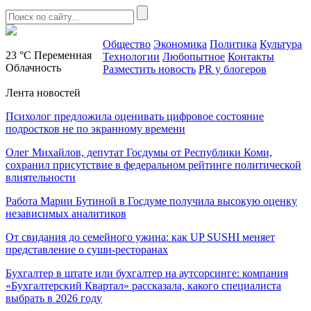
Общество
Экономика
Политика
Культура
23 °C
Переменная
Технологии
Любопытное
Контакты
Облачность
Разместить новость
PR у блогеров
Лента новостей
Психолог предложила оценивать цифровое состояние
подростков не по экранному времени
Олег Михайлов, депутат Госдумы от Республики Коми,
сохранил присутствие в федеральном рейтинге политической
влиятельности
Работа Марии Бутиной в Госдуме получила высокую оценку
независимых аналитиков
От свидания до семейного ужина: как UP SUSHI меняет
представление о суши-ресторанах
Бухгалтер в штате или бухгалтер на аутсорсинге: компания
«Бухгалтерский Квартал» рассказала, какого специалиста
выбрать в 2026 году