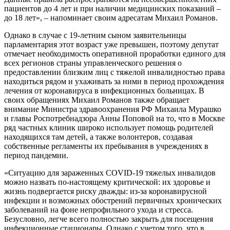
пациентов до 4 лет и при наличии медицинских показаний –
до 18 лет», – напоминает своим адресатам Михаил Романов.
Однако в случае с 19-летним сыном заявительницы
парламентария этот возраст уже превышен, поэтому депутат
отмечает необходимость оперативной
проработки единого для
всех регионов страны управленческого решения о
предоставлении близким лиц с тяжелой инвалидностью права
находиться рядом и ухаживать за ними в период прохождения
лечения от коронавируса в инфекционных больницах.
В
своих обращениях Михаил Романов также обращает
внимание Министра здравоохранения РФ Михаила Мурашко
и главы Роспотребнадзора Анны Поповой на то, что в Москве
ряд частных клиник широко использует помощь родителей
находящихся там детей, а также волонтеров, создавая
собственные регламенты их пребывания в учреждениях в
период пандемии.
«Ситуацию для зараженных
COVID
-19 тяжелых инвалидов
можно назвать по-настоящему критической: их здоровье и
жизнь подвергается риску дважды: из-за коронавирусной
инфекции и возможных обострений первичных хронических
заболеваний на фоне непрофильного ухода и стресса.
Безусловно, легче всего полностью закрыть для посещения
инфекционные стационары. Однако с учетом того, что в