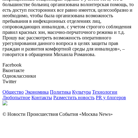
большинстве больниц организована волонтерская помощь, то
есть доступ посторонних все равно имеется, целесообразно и
необходимо, чтобы была организована
возможность
пребывания в инфекционных отделениях лиц,
сопровождающих инвалидов
,
с учетом строгого соблюдения
правил красных зон, масочно-перчаточного режима и т.д.
Прошу вас рассмотреть возможность оперативного
урегулирования данного вопроса в целях защиты прав
граждан и развития комфортной среды для инвалидов», –
говорится в обращении Михаила Романова.
Facebook
Вконтакте
Одноклассники
Twitter
Общество
Экономика
Политика
Культура
Технологии
Любопытное
Контакты
Разместить новость
PR у блогеров
© Новости Происшествия События «Москва News»