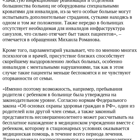
«Зачастую инфекционные реанимации и отделения
большинства больниц не оборудованы специальными
кроватями для инвалидов, из-за чего особые больные могут
испытывать дополнительные страдания, сутками находясь в
одном и том же положении. Также нередко в больницах
отсутствует необходимая для инвалидов инфраструктура
санузлов, что сильно отягчает быт таких пациентов», –
отмечается в обращениях Михаила Романова.
Кроме того, парламентарий указывает, что по мнению многих
психологов и врачей, присутствие близких способствует
скорейшему выздоровлению любых больных, особенно
инвалидов с ментальными нарушениями, так как в этом
случае такие пациенты меньше беспокоятся и не чувствуют
оторванности от семьи.
«Именно поэтому возможность, например, пребывания
родителя с ребенком в больнице была утверждена на
законодательном уровне. Согласно нормам Федерального
закона «Об основах охраны здоровья граждан в РФ», один из
родителей или другой член семьи, а также законный
представитель несовершеннолетнего может рассчитывать на
бесплатное нахождение в медицинском учреждении вместе с
ребенком, которому в стационарных условиях оказывается
медицинская помощь, в течение всего периода лечения.
Данные правила распространяются на несовершеннолетних