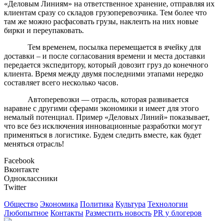
«Деловым Линиям» на ответственное хранение, отправляя их
клиентам сразу со складов грузоперевозчика. Тем более что
там же можно расфасовать грузы, наклеить на них новые
бирки и переупаковать.
Тем временем, посылка перемещается в ячейку для
доставки – и после согласования времени и места доставки
передается экспедитору, который довозит груз до конечного
клиента. Время между двумя последними этапами нередко
составляет всего несколько часов.
Автоперевозки — отрасль, которая развивается
наравне с другими сферами экономики и имеет для этого
немалый потенциал. Пример «Деловых Линий» показывает,
что все без исключения инновационные разработки могут
применяться в логистике. Будем следить вместе, как будет
меняться отрасль!
Facebook
Вконтакте
Одноклассники
Twitter
Общество
Экономика
Политика
Культура
Технологии
Любопытное
Контакты
Разместить новость
PR у блогеров