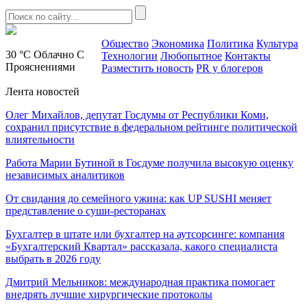
Общество
Экономика
Политика
Культура
30 °C
Облачно С
Технологии
Любопытное
Контакты
Прояснениями
Разместить новость
PR у блогеров
Лента новостей
Олег Михайлов, депутат Госдумы от Республики Коми,
сохранил присутствие в федеральном рейтинге политической
влиятельности
Работа Марии Бутиной в Госдуме получила высокую оценку
независимых аналитиков
От свидания до семейного ужина: как UP SUSHI меняет
представление о суши-ресторанах
Бухгалтер в штате или бухгалтер на аутсорсинге: компания
«Бухгалтерский Квартал» рассказала, какого специалиста
выбрать в 2026 году
Дмитрий Мельников: международная практика помогает
внедрять лучшие хирургические протоколы