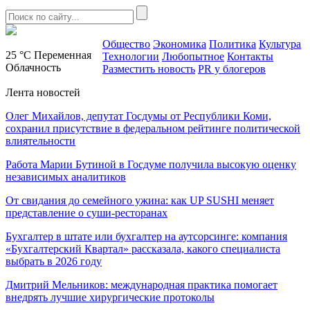
Общество
Экономика
Политика
Культура
25 °C
Переменная
Технологии
Любопытное
Контакты
Облачность
Разместить новость
PR у блогеров
Лента новостей
Олег Михайлов, депутат Госдумы от Республики Коми,
сохранил присутствие в федеральном рейтинге политической
влиятельности
Работа Марии Бутиной в Госдуме получила высокую оценку
независимых аналитиков
От свидания до семейного ужина: как UP SUSHI меняет
представление о суши-ресторанах
Бухгалтер в штате или бухгалтер на аутсорсинге: компания
«Бухгалтерский Квартал» рассказала, какого специалиста
выбрать в 2026 году
Дмитрий Мельников: международная практика помогает
внедрять лучшие хирургические протоколы