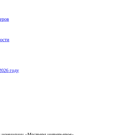
еров
ности
2026 году
в номинации «Мастера интерьеров».