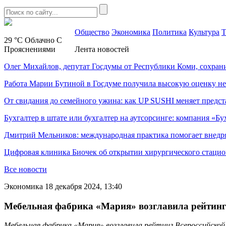
Общество
Экономика
Политика
Культура
Т
29 °C
Облачно С
Прояснениями
Лента новостей
Олег Михайлов, депутат Госдумы от Республики Коми, сохран
Работа Марии Бутиной в Госдуме получила высокую оценку н
От свидания до семейного ужина: как UP SUSHI меняет предст
Бухгалтер в штате или бухгалтер на аутсорсинге: компания «Бу
Дмитрий Мельников: международная практика помогает внедр
Цифровая клиника Биочек об открытии хирургического стацио
Все новости
Экономика
18 декабря 2024, 13:40
Мебельная фабрика «Мария» возглавила рейтинг
Мебельная фабрика «Мария» возглавила рейтинг Всероссийско