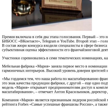
Премия включала в себя два этапа голосования. Первый – это
БИБОСС «ВКонтакте», Telegram и YouTube. Второй этап – голо
В состав жюри конкурса входили специалисты в сфере бизнес
субъективная оценка эффективности его франчайзинговой деят
Участники соревновались в семи тематических номинациях, каж
Мебельная фабрика «Мария» заняла первое место в номинации 
гармоничных интерьеров. Высокий уровень доверия зрителей и
«Мы гордимся тем, что наша работа по масштабированию франч
это знак качества продукции фабрики, с другой – еще одно п
модель «Мария» открывает предпринимателям доступ к комплек
масштабирования», – отмечает Антон Красильников, директор
Компания «Мария» является признанным лидером российской м
рейтинга Forbes «Самые успешные франшизы России», а также