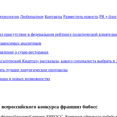
ехнологии
Любопытное
Контакты
Разместить новость
PR у блог
ил присутствие в федеральном рейтинге политической влиятель
езависимых аналитиков
авление о суши-ресторанах
хгалтерский Квартал» рассказала, какого специалиста выбрать в 
ять лучшие хирургические протоколы
нара и новых возможностях
 всероссийского конкурса франшиз бибосс
й франчайзинговой премии БИБОСС. Компания одержала победу 