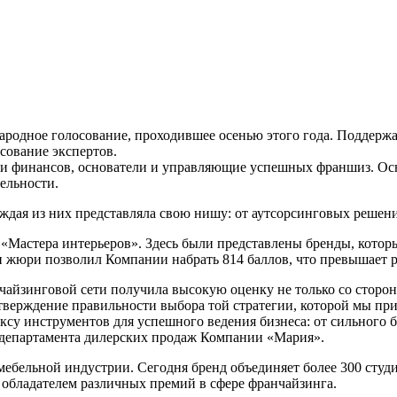
 народное голосование, проходившее осенью этого года. Поддер
сование экспертов.
а и финансов, основатели и управляющие успешных франшиз. О
ельности.
дая из них представляла свою нишу: от аутсорсинговых решений
«Мастера интерьеров». Здесь были представлены бренды, котор
 жюри позволил Компании набрать 814 баллов, что превышает ре
айзинговой сети получила высокую оценку не только со стороны
одтверждение правильности выбора той стратегии, которой мы п
су инструментов для успешного ведения бизнеса: от сильного б
 департамента дилерских продаж Компании «Мария».
ебельной индустрии. Сегодня бренд объединяет более 300 студ
 обладателем различных премий в сфере франчайзинга.