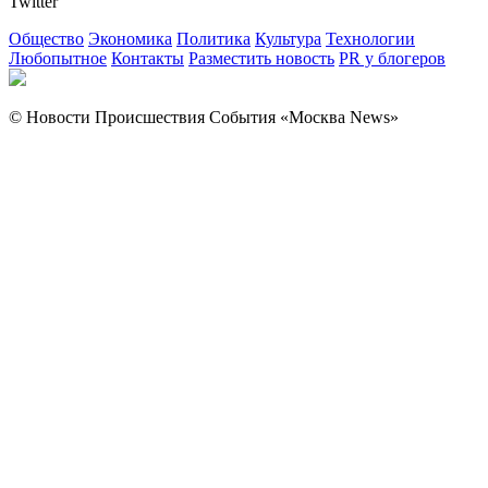
Twitter
Общество
Экономика
Политика
Культура
Технологии
Любопытное
Контакты
Разместить новость
PR у блогеров
© Новости Происшествия События «Москва News»