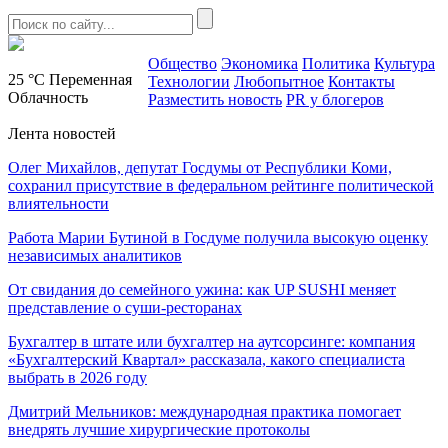
Общество
Экономика
Политика
Культура
25 °C
Переменная
Технологии
Любопытное
Контакты
Облачность
Разместить новость
PR у блогеров
Лента новостей
Олег Михайлов, депутат Госдумы от Республики Коми,
сохранил присутствие в федеральном рейтинге политической
влиятельности
Работа Марии Бутиной в Госдуме получила высокую оценку
независимых аналитиков
От свидания до семейного ужина: как UP SUSHI меняет
представление о суши-ресторанах
Бухгалтер в штате или бухгалтер на аутсорсинге: компания
«Бухгалтерский Квартал» рассказала, какого специалиста
выбрать в 2026 году
Дмитрий Мельников: международная практика помогает
внедрять лучшие хирургические протоколы