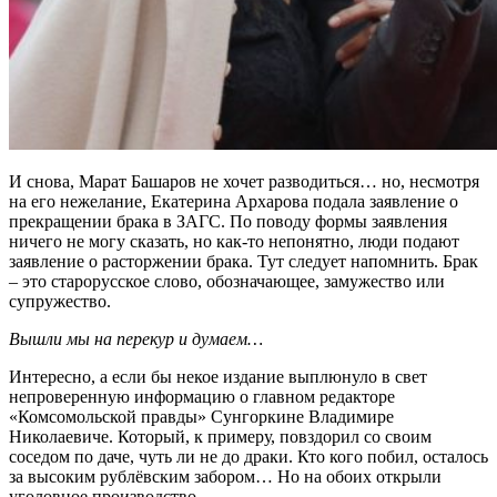
И снова, Марат Башаров не хочет разводиться… но, несмотря
на его нежелание, Екатерина Архарова подала заявление о
прекращении брака в ЗАГС. По поводу формы заявления
ничего не могу сказать, но как-то непонятно, люди подают
заявление о расторжении брака. Тут следует напомнить. Брак
– это старорусское слово, обозначающее, замужество или
супружество.
Вышли мы на перекур и думаем…
Интересно, а если бы некое издание выплюнуло в свет
непроверенную информацию о главном редакторе
«Комсомольской правды» Сунгоркине Владимире
Николаевиче. Который, к примеру, повздорил со своим
соседом по даче, чуть ли не до драки. Кто кого побил, осталось
за высоким рублёвским забором… Но на обоих открыли
уголовное производство…