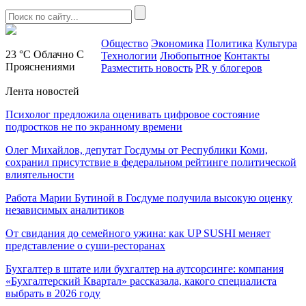
Общество
Экономика
Политика
Культура
23 °C
Облачно С
Технологии
Любопытное
Контакты
Прояснениями
Разместить новость
PR у блогеров
Лента новостей
Психолог предложила оценивать цифровое состояние
подростков не по экранному времени
Олег Михайлов, депутат Госдумы от Республики Коми,
сохранил присутствие в федеральном рейтинге политической
влиятельности
Работа Марии Бутиной в Госдуме получила высокую оценку
независимых аналитиков
От свидания до семейного ужина: как UP SUSHI меняет
представление о суши-ресторанах
Бухгалтер в штате или бухгалтер на аутсорсинге: компания
«Бухгалтерский Квартал» рассказала, какого специалиста
выбрать в 2026 году