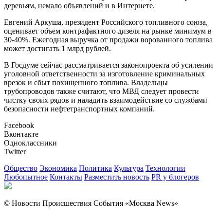
деревьям, немало объявлений и в Интернете.
Евгений Аркуша, президент Российского топливного союза,
оценивает объем контрафактного дизеля на рынке минимум в
30-40%. Ежегодная выручка от продажи ворованного топлива
может достигать 1 млрд рублей.
В Госдуме сейчас рассматривается законопроекта об усилении
уголовной ответственности за изготовление криминальных
врезок и сбыт похищенного топлива. Владельцы
трубопроводов также считают, что МВД следует провести
чистку своих рядов и наладить взаимодействие со службами
безопасности нефтетранспортных компаний.
Facebook
Вконтакте
Одноклассники
Twitter
Общество
Экономика
Политика
Культура
Технологии
Любопытное
Контакты
Разместить новость
PR у блогеров
© Новости Происшествия События «Москва News»