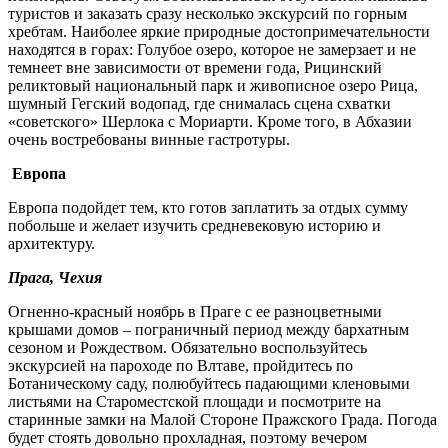
туристов и заказать сразу несколько экскурсий по горным
хребтам. Наиболее яркие природные достопримечательности
находятся в горах: Голубое озеро, которое не замерзает и не
темнеет вне зависимости от времени года, Рицинский
реликтовый национальный парк и живописное озеро Рица,
шумный Гегский водопад, где снималась сцена схватки
«советского» Шерлока с Мориарти. Кроме того, в Абхазии
очень востребованы винные гастротуры.
Европа
Европа подойдет тем, кто готов заплатить за отдых сумму
побольше и желает изучить средневековую историю и
архитектуру.
Прага, Чехия
Огненно-красный ноябрь в Праге с ее разноцветными
крышами домов – пограничный период между бархатным
сезоном и Рождеством. Обязательно воспользуйтесь
экскурсией на пароходе по Влтаве, пройдитесь по
Ботаническому саду, полюбуйтесь падающими кленовыми
листьями на Староместской площади и посмотрите на
старинные замки на Малой Стороне Пражского Града. Погода
будет стоять довольно прохладная, поэтому вечером