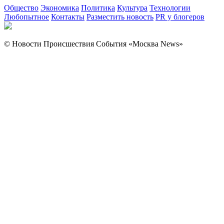
Общество
Экономика
Политика
Культура
Технологии
Любопытное
Контакты
Разместить новость
PR у блогеров
© Новости Происшествия События «Москва News»