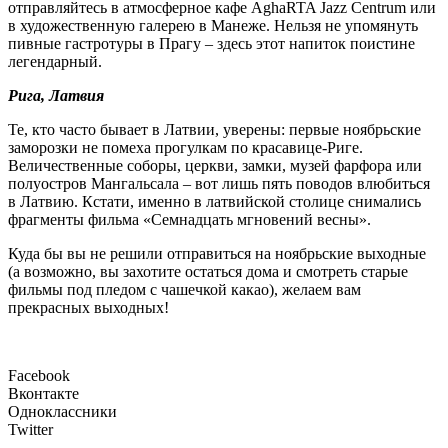
отправляйтесь в атмосферное кафе AghaRTA Jazz Centrum или
в художественную галерею в Манеже. Нельзя не упомянуть
пивные гастротуры в Прагу – здесь этот напиток поистине
легендарный.
Рига, Латвия
Те, кто часто бывает в Латвии, уверены: первые ноябрьские
заморозки не помеха прогулкам по красавице-Риге.
Величественные соборы, церкви, замки, музей фарфора или
полуостров Мангальсала – вот лишь пять поводов влюбиться
в Латвию. Кстати, именно в латвийской столице снимались
фрагменты фильма «Семнадцать мгновений весны».
Куда бы вы не решили отправиться на ноябрьские выходные
(а возможно, вы захотите остаться дома и смотреть старые
фильмы под пледом с чашечкой какао), желаем вам
прекрасных выходных!
Facebook
Вконтакте
Одноклассники
Twitter