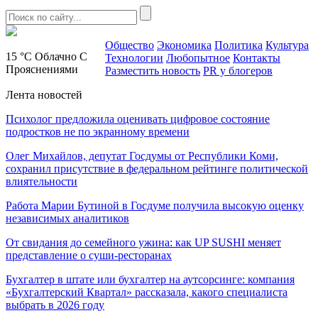
Общество
Экономика
Политика
Культура
15 °C
Облачно С
Технологии
Любопытное
Контакты
Прояснениями
Разместить новость
PR у блогеров
Лента новостей
Психолог предложила оценивать цифровое состояние
подростков не по экранному времени
Олег Михайлов, депутат Госдумы от Республики Коми,
сохранил присутствие в федеральном рейтинге политической
влиятельности
Работа Марии Бутиной в Госдуме получила высокую оценку
независимых аналитиков
От свидания до семейного ужина: как UP SUSHI меняет
представление о суши-ресторанах
Бухгалтер в штате или бухгалтер на аутсорсинге: компания
«Бухгалтерский Квартал» рассказала, какого специалиста
выбрать в 2026 году