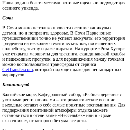
Наша родина богата местами, которые идеально подходят для
осеннего уикенда.
Сочи
В Сочи можно не только провести осенние каникулы с
детьми, но и поправить здоровье. В Сочи Парке юные
путешественники точно не успеют заскучать: его территория
разделена на несколько тематических зон, посвященных
волшебству, театру и даже пиратам. На курорте «Роза Хутор»
уже открыты маршруты для трекинга, скандинавской ходьбы
и пешеходных прогулок, а для передвижения между точками
можно воспользоваться трансфером от сервиса
GetTransfer.com
, который подходит даже для нестандартных
маршрутов.
Калининград
Балтийское море, Кафедральный собор, «Рыбная деревня» с
уютными ресторанчиками – эти романтические осенние
выходные оставят о себе самые приятные воспоминания. Для
поддержания позитивной атмосферы отдыха можете
остановиться в отеле-замке «Нессельбек» или в «Доме
сказочника», от которого без ума все дети.