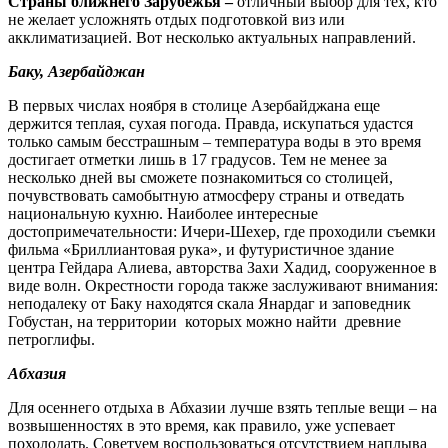
Страны ближнего Зарубежья –
отличный выбор для тех, кто
не желает усложнять отдых подготовкой виз или
акклиматизацией. Вот несколько актуальных направлений.
Баку, Азербайджан
В первых числах ноября в столице Азербайджана еще
держится теплая, сухая погода. Правда, искупаться удастся
только самым бесстрашным – температура воды в это время
достигает отметки лишь в 17 градусов. Тем не менее за
несколько дней вы сможете познакомиться со столицей,
почувствовать самобытную атмосферу страны и отведать
национальную кухню. Наиболее интересные
достопримечательности: Ичери-Шехер, где проходили съемки
фильма «Бриллиантовая рука», и футуристичное здание
центра Гейдара Алиева, авторства Захи Хадид, сооруженное в
виде волн. Окрестности города также заслуживают внимания:
неподалеку от Баку находятся скала Янардаг и заповедник
Гобустан, на территории которых можно найти древние
петроглифы.
Абхазия
Для осеннего отдыха в Абхазии лучше взять теплые вещи – на
возвышенностях в это время, как правило, уже успевает
похолодать. Советуем воспользоваться отсутствием наплыва