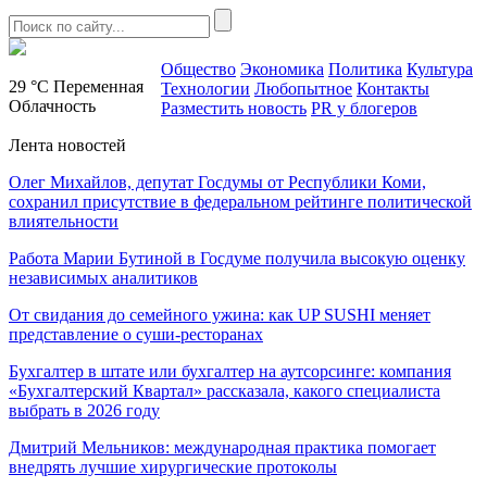
Общество
Экономика
Политика
Культура
29 °C
Переменная
Технологии
Любопытное
Контакты
Облачность
Разместить новость
PR у блогеров
Лента новостей
Олег Михайлов, депутат Госдумы от Республики Коми,
сохранил присутствие в федеральном рейтинге политической
влиятельности
Работа Марии Бутиной в Госдуме получила высокую оценку
независимых аналитиков
От свидания до семейного ужина: как UP SUSHI меняет
представление о суши-ресторанах
Бухгалтер в штате или бухгалтер на аутсорсинге: компания
«Бухгалтерский Квартал» рассказала, какого специалиста
выбрать в 2026 году
Дмитрий Мельников: международная практика помогает
внедрять лучшие хирургические протоколы