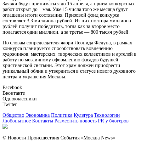
Заявки будут приниматься до 15 апреля, а прием конкурсных
работ открыт до 1 мая. Уже 15 числа того же месяца будут
оглашены итоги состязания. Призовой фонд конкурса
составляет 3,3 миллиона рублей. Из них полтора миллиона
рублей получит победитель, тогда как за второе место
полагается один миллион, а за третье — 800 тысяч рублей.
По словам сопредседателя жюри Леонида Федуна, в рамках
конкурса планируется способствовать вовлечению
художников, мастерских, творческих коллективов и артелей в
работу по мозаичному оформлению фасадов будущей
христианской святыни. Этот храм должен приобрести
уникальный облик и утвердиться в статусе нового духовного
центра и украшения Москвы.
Facebook
Вконтакте
Одноклассники
Twitter
Общество
Экономика
Политика
Культура
Технологии
Любопытное
Контакты
Разместить новость
PR у блогеров
© Новости Происшествия События «Москва News»