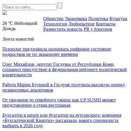
Общество
Экономика
Политика
Культура
26 °C
Небольшой
Технологии
Любопытное
Контакты
Дождь
Разместить новость
PR у блогеров
Лента новостей
Психолог предложила оценивать цифровое состояние
подростков не по экранному времени
Олег Михайлов, депутат Госдумы от Республики Коми,
сохранил присутствие в федеральном рейтинге политической
влиятельности
Работа Марии Бутиной в Госдуме получила высокую оценку
независимых аналитиков
От свидания до семейного ужина: как UP SUSHI меняет
представление о суши-ресторанах
Бухгалтер в штате или бухгалтер на аутсорсинге: компания
«Бухгалтерский Квартал» рассказала, какого специалиста
выбрать в 2026 году