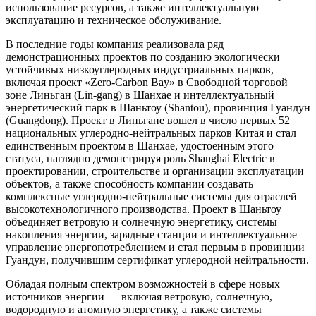
использование ресурсов, а также интеллектуальную
эксплуатацию и техническое обслуживание.
В последние годы компания реализовала ряд
демонстрационных проектов по созданию экологически
устойчивых низкоуглеродных индустриальных парков,
включая проект «Zero-Carbon Bay» в Свободной торговой
зоне Линьган (Lin-gang) в Шанхае и интеллектуальный
энергетический парк в Шаньтоу (Shantou), провинция Гуандун
(Guangdong). Проект в Линьгане вошел в число первых 52
национальных углеродно-нейтральных парков Китая и стал
единственным проектом в Шанхае, удостоенным этого
статуса, наглядно демонстрируя роль Shanghai Electric в
проектировании, строительстве и организации эксплуатации
объектов, а также способность компании создавать
комплексные углеродно-нейтральные системы для отраслей
высокотехнологичного производства. Проект в Шаньтоу
объединяет ветровую и солнечную энергетику, системы
накопления энергии, зарядные станции и интеллектуальное
управление энергопотреблением и стал первым в провинции
Гуандун, получившим сертификат углеродной нейтральности.
Обладая полным спектром возможностей в сфере новых
источников энергии — включая ветровую, солнечную,
водородную и атомную энергетику, а также системы