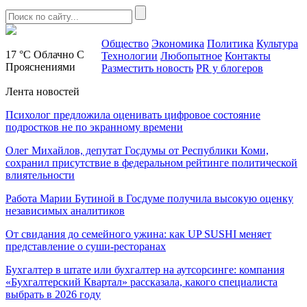
Общество
Экономика
Политика
Культура
17 °C
Облачно С
Технологии
Любопытное
Контакты
Прояснениями
Разместить новость
PR у блогеров
Лента новостей
Психолог предложила оценивать цифровое состояние
подростков не по экранному времени
Олег Михайлов, депутат Госдумы от Республики Коми,
сохранил присутствие в федеральном рейтинге политической
влиятельности
Работа Марии Бутиной в Госдуме получила высокую оценку
независимых аналитиков
От свидания до семейного ужина: как UP SUSHI меняет
представление о суши-ресторанах
Бухгалтер в штате или бухгалтер на аутсорсинге: компания
«Бухгалтерский Квартал» рассказала, какого специалиста
выбрать в 2026 году