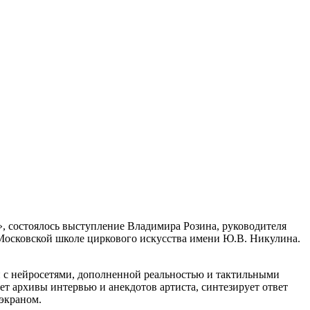
, состоялось выступление Владимира Розина, руководителя
осковской школе циркового искусства имени Ю.В. Никулина.
и с нейросетями, дополненной реальностью и тактильными
т архивы интервью и анекдотов артиста, синтезирует ответ
экраном.