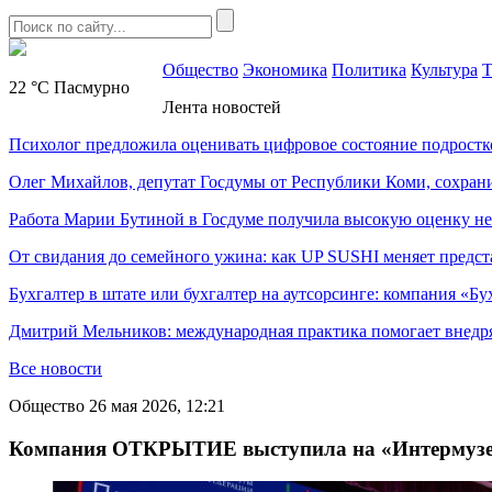
Общество
Экономика
Политика
Культура
Т
22 °C
Пасмурно
Лента новостей
Психолог предложила оценивать цифровое состояние подростк
Олег Михайлов, депутат Госдумы от Республики Коми, сохран
Работа Марии Бутиной в Госдуме получила высокую оценку н
От свидания до семейного ужина: как UP SUSHI меняет предст
Бухгалтер в штате или бухгалтер на аутсорсинге: компания «Бу
Дмитрий Мельников: международная практика помогает внедр
Все новости
Общество
26 мая 2026, 12:21
Компания ОТКРЫТИЕ выступила на «Интермузей.