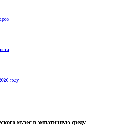
еров
ности
2026 году
кого музея в эмпатичную среду