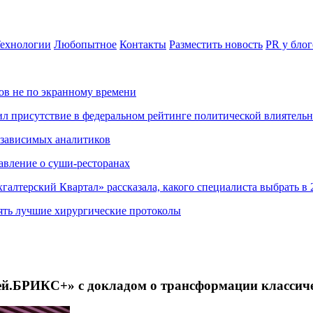
ехнологии
Любопытное
Контакты
Разместить новость
PR у блог
ов не по экранному времени
ил присутствие в федеральном рейтинге политической влиятель
езависимых аналитиков
авление о суши-ресторанах
хгалтерский Квартал» рассказала, какого специалиста выбрать в 
ять лучшие хирургические протоколы
БРИКС+» с докладом о трансформации классичес