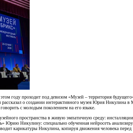
том году проходит под девизом «Музей – территория будущего»
ассказал о создании интерактивного музея Юрия Никулина в М
 говорить с молодым поколением на его языке.
музейного пространства в живую эмпатичную среду: инсталляци
ть» Юрию Никулину: специально обученная нейросеть анализируе
зводит карикатуры Никулина, копируя движения человека перед 