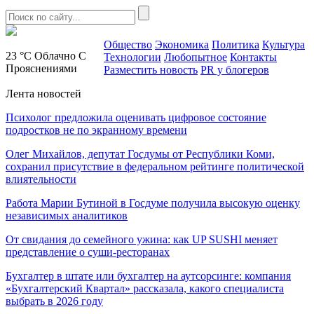
Общество
Экономика
Политика
Культура
23 °C
Облачно С
Технологии
Любопытное
Контакты
Прояснениями
Разместить новость
PR у блогеров
Лента новостей
Психолог предложила оценивать цифровое состояние
подростков не по экранному времени
Олег Михайлов, депутат Госдумы от Республики Коми,
сохранил присутствие в федеральном рейтинге политической
влиятельности
Работа Марии Бутиной в Госдуме получила высокую оценку
независимых аналитиков
От свидания до семейного ужина: как UP SUSHI меняет
представление о суши-ресторанах
Бухгалтер в штате или бухгалтер на аутсорсинге: компания
«Бухгалтерский Квартал» рассказала, какого специалиста
выбрать в 2026 году