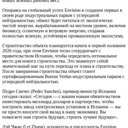
новых зеленых рабочих мест.
Опираясь на глобальный успех Envision в создании первых в
своем роде индустриальных парков с углеродной
нейтральностью, объект будет питаться от экологически
чистой энергии, вырабатываемой на местном уровне, включая
биомассу, солнечную и ветровую энергию, создавая
полностью зеленую, устойчивую промышленную экосистему.
Строительство объекта планируется начать в первой половине
2026 года, при этом Envision тесно сотрудничает с
правительством Испании, чтобы определить оптимальное
место для нового строительства. Это знаменует собой
значительный шаг на пути перехода от плана к строительству.
После завершения строительства объект станет
сертифицированным Bureau Veritas индустриальным парком с
углеродной нейтральностью.
Педро Санчес (Pedro Sanchez), премьер-министр Испании
сегодня сказал: «Сегодня — с вашим новым обязательством
инвестировать миллиард долларов в партнерство, чтобы
построить завод электролизных установок в Испании — вы
не просто вносите свой вклад в нашу экономику. Вы
помогаете нам строить будущее, строить лучшее будущее».
Лэй Чжан (Lei Zhang), основатель и председатель Envision