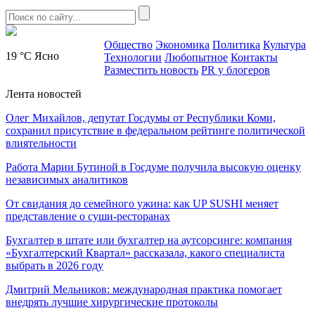
Общество
Экономика
Политика
Культура
19 °C
Ясно
Технологии
Любопытное
Контакты
Разместить новость
PR у блогеров
Лента новостей
Олег Михайлов, депутат Госдумы от Республики Коми,
сохранил присутствие в федеральном рейтинге политической
влиятельности
Работа Марии Бутиной в Госдуме получила высокую оценку
независимых аналитиков
От свидания до семейного ужина: как UP SUSHI меняет
представление о суши-ресторанах
Бухгалтер в штате или бухгалтер на аутсорсинге: компания
«Бухгалтерский Квартал» рассказала, какого специалиста
выбрать в 2026 году
Дмитрий Мельников: международная практика помогает
внедрять лучшие хирургические протоколы