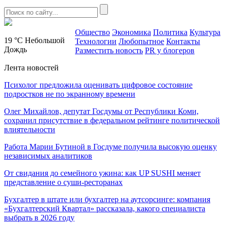
Общество
Экономика
Политика
Культура
19 °C
Небольшой
Технологии
Любопытное
Контакты
Дождь
Разместить новость
PR у блогеров
Лента новостей
Психолог предложила оценивать цифровое состояние
подростков не по экранному времени
Олег Михайлов, депутат Госдумы от Республики Коми,
сохранил присутствие в федеральном рейтинге политической
влиятельности
Работа Марии Бутиной в Госдуме получила высокую оценку
независимых аналитиков
От свидания до семейного ужина: как UP SUSHI меняет
представление о суши-ресторанах
Бухгалтер в штате или бухгалтер на аутсорсинге: компания
«Бухгалтерский Квартал» рассказала, какого специалиста
выбрать в 2026 году