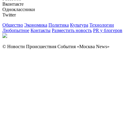
Вконтакте
Одноклассники
Twitter
Общество
Экономика
Политика
Культура
Технологии
Любопытное
Контакты
Разместить новость
PR у блогеров
© Новости Происшествия События «Москва News»