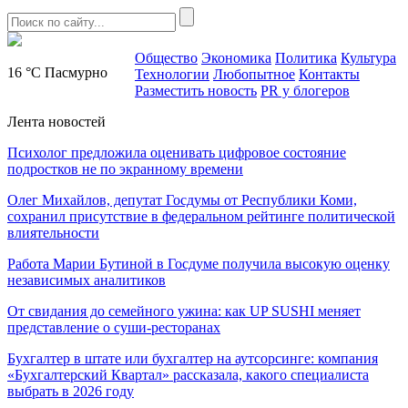
Общество
Экономика
Политика
Культура
16 °C
Пасмурно
Технологии
Любопытное
Контакты
Разместить новость
PR у блогеров
Лента новостей
Психолог предложила оценивать цифровое состояние
подростков не по экранному времени
Олег Михайлов, депутат Госдумы от Республики Коми,
сохранил присутствие в федеральном рейтинге политической
влиятельности
Работа Марии Бутиной в Госдуме получила высокую оценку
независимых аналитиков
От свидания до семейного ужина: как UP SUSHI меняет
представление о суши-ресторанах
Бухгалтер в штате или бухгалтер на аутсорсинге: компания
«Бухгалтерский Квартал» рассказала, какого специалиста
выбрать в 2026 году