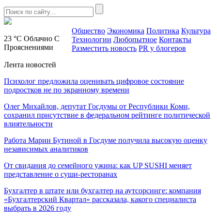
Общество
Экономика
Политика
Культура
23 °C
Облачно С
Технологии
Любопытное
Контакты
Прояснениями
Разместить новость
PR у блогеров
Лента новостей
Психолог предложила оценивать цифровое состояние
подростков не по экранному времени
Олег Михайлов, депутат Госдумы от Республики Коми,
сохранил присутствие в федеральном рейтинге политической
влиятельности
Работа Марии Бутиной в Госдуме получила высокую оценку
независимых аналитиков
От свидания до семейного ужина: как UP SUSHI меняет
представление о суши-ресторанах
Бухгалтер в штате или бухгалтер на аутсорсинге: компания
«Бухгалтерский Квартал» рассказала, какого специалиста
выбрать в 2026 году