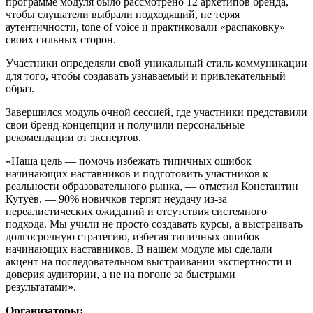
программе модуля было рассмотрено 12 архетипов бренда,
чтобы слушатели выбрали подходящий, не теряя
аутентичности, tone of voice и практиковали «распаковку»
своих сильных сторон.
Участники определяли свой уникальный стиль коммуникации
для того, чтобы создавать узнаваемый и привлекательный
образ.
Завершился модуль очной сессией, где участники представили
свои бренд-концепции и получили персональные
рекомендации от экспертов.
«Наша цель — помочь избежать типичных ошибок
начинающих наставников и подготовить участников к
реальности образовательного рынка, — отметил Константин
Кутуев. — 90% новичков терпят неудачу из-за
нереалистических ожиданий и отсутствия системного
подхода. Мы учили не просто создавать курсы, а выстраивать
долгосрочную стратегию, избегая типичных ошибок
начинающих наставников. В нашем модуле мы сделали
акцент на последовательном выстраивании экспертности и
доверия аудитории, а не на погоне за быстрыми
результатами».
Организаторы: